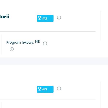
arii
#2
NIE
Program lekowy:
#3