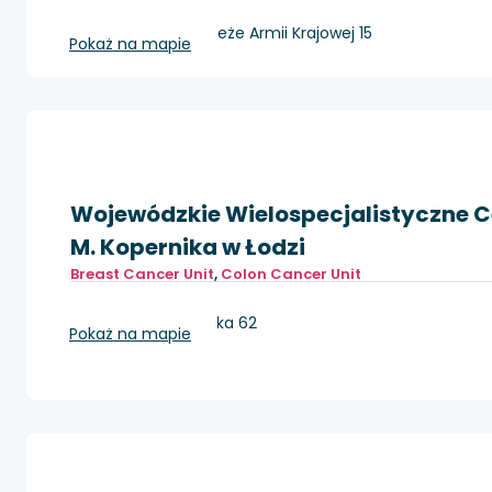
Gliwice, ul. Wybrzeże Armii Krajowej 15
Pokaż na mapie
Wojewódzkie Wielospecjalistyczne Ce
M. Kopernika w Łodzi
Breast Cancer Unit
,
Colon Cancer Unit
Łódź, ul. Pabianicka 62
Pokaż na mapie