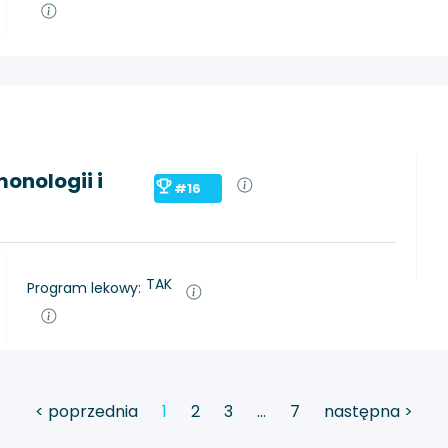
onologii i
#16
TAK
Program lekowy:
< poprzednia
1
2
3
…
7
następna >