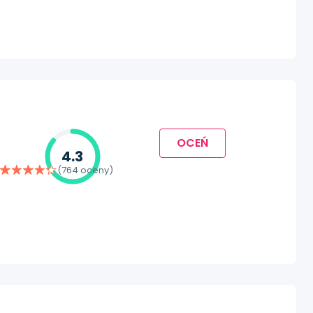
OCEŃ
4.3
(764 oceny)