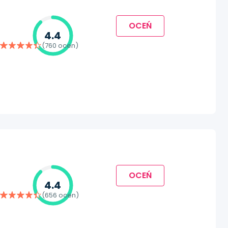
OCEŃ
4.4
(760 ocen)
OCEŃ
4.4
(656 ocen)