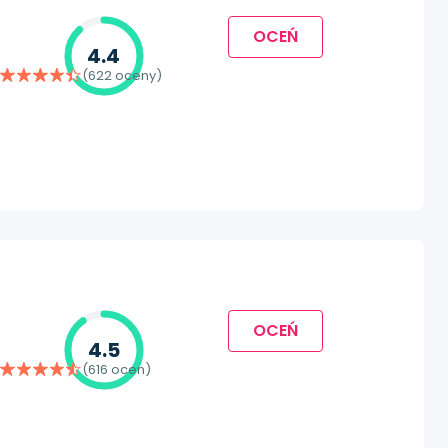
OCEŃ
4.4
(622 oceny)
OCEŃ
4.5
(616 ocen)