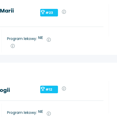
Marii
#23
NIE
Program lekowy:
ogii
#12
NIE
Program lekowy: