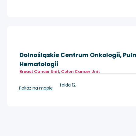
Dolnośląskie Centrum Onkologii, Pulm
Hematologii
Breast Cancer Unit
,
Colon Cancer Unit
Wrocław, pl. Hirszfelda 12
Pokaż na mapie