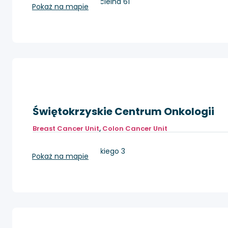
Wieliszew, ul. Kościelna 61
Pokaż na mapie
Świętokrzyskie Centrum Onkologii
Breast Cancer Unit
,
Colon Cancer Unit
Kielce, ul. Artwińskiego 3
Pokaż na mapie