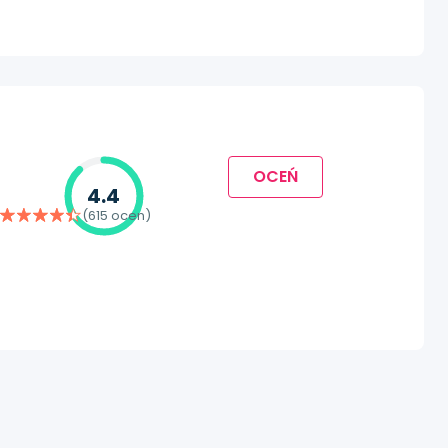
OCEŃ
4.4
(615 ocen)