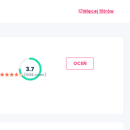
Więcej filtrów
OCEŃ
3.7
(1099 ocen)