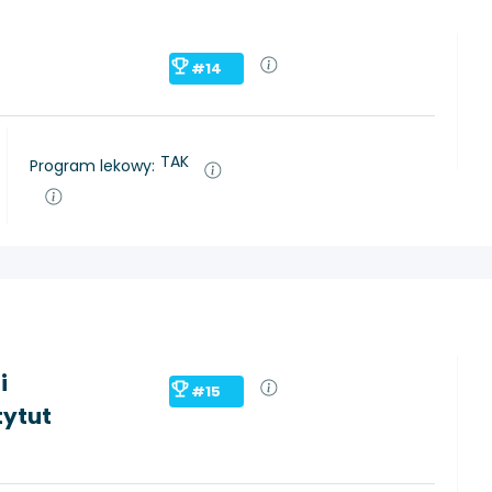
#14
TAK
Program lekowy:
i
#15
tytut