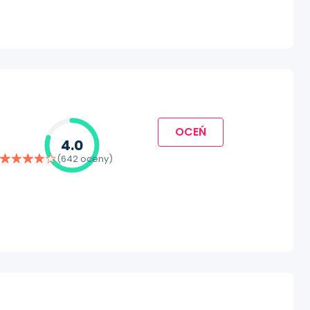
OCEŃ
4.0
(642 oceny)