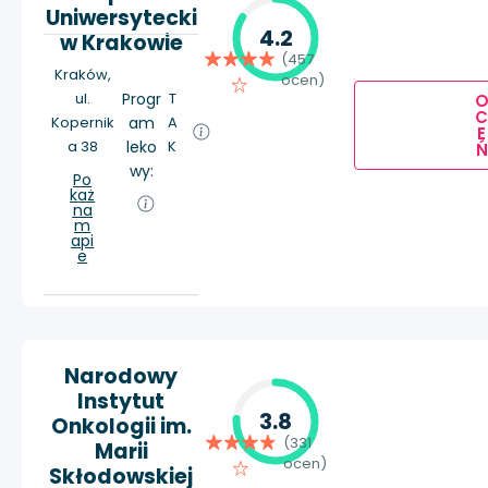
Uniwersytecki
4.2
w Krakowie
(457
Kraków,
ocen)
ul.
Progr
T
Kopernik
am
A
E
a 38
leko
K
Ń
wy:
Po
każ
na
m
api
e
Narodowy
Instytut
3.8
Onkologii im.
(331
Marii
ocen)
Skłodowskiej