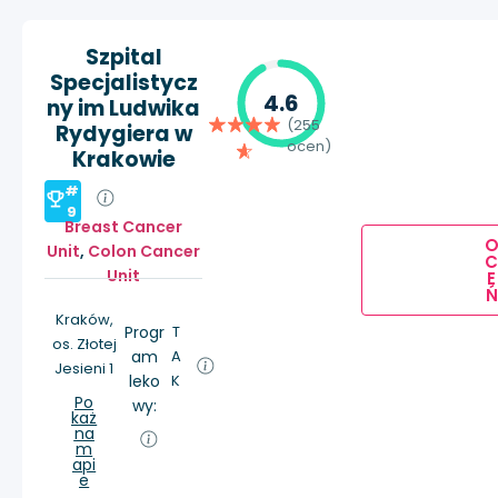
Szpital
Specjalistycz
4.6
ny im Ludwika
(255
Rydygiera w
ocen)
Krakowie
#
9
Breast Cancer
Unit
,
Colon Cancer
Unit
E
Ń
Kraków,
Progr
T
os. Złotej
am
A
Jesieni 1
leko
K
Po
wy:
każ
na
m
api
e