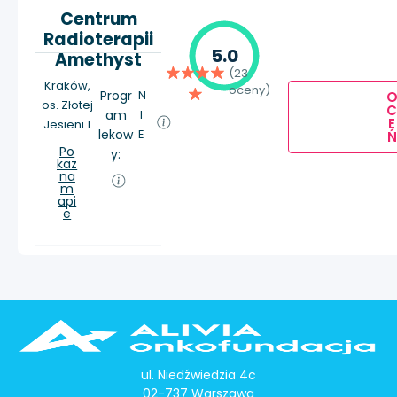
Centrum
Radioterapii
5.0
Amethyst
(23
Kraków,
oceny)
Progr
N
os. Złotej
am
I
E
Jesieni 1
lekow
E
Ń
Po
y:
każ
na
m
api
e
ul. Niedźwiedzia 4c
02-737 Warszawa