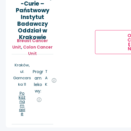
-Curie –
Państwowy
Instytut
Badawczy
Oddział w
Krakowie
Breast Cancer
E
Unit
,
Colon Cancer
Ń
Unit
Kraków,
ul.
Progr
T
Garncars
am
A
ka 11
leko
K
wy:
Po
każ
na
m
api
e