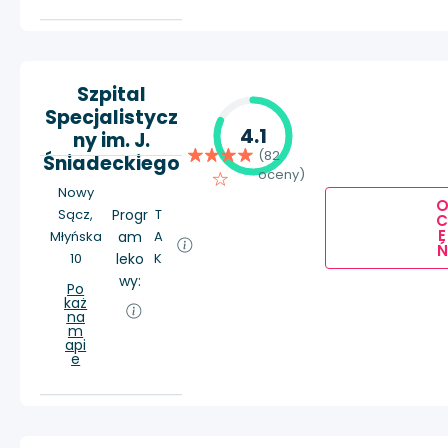
Szpital
Specjalistycz
4.1
ny im. J.
(82
Śniadeckiego
oceny)
Nowy
Sącz,
Progr
T
E
Młyńska
am
A
Ń
10
leko
K
wy:
Po
każ
na
m
api
e