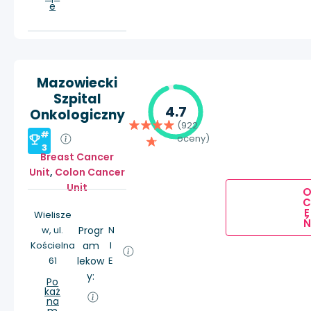
e
Mazowiecki
Szpital
4.7
Onkologiczny
(922
#
oceny)
3
Breast Cancer
Unit
,
Colon Cancer
Unit
E
Wielisze
Ń
w, ul.
Progr
N
Kościelna
am
I
61
lekow
E
y:
Po
każ
na