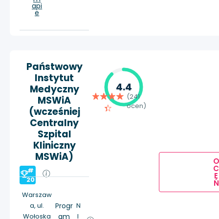
api
e
Państwowy
Instytut
4.4
Medyczny
(241
MSWiA
ocen)
(wcześniej
Centralny
Szpital
Kliniczny
MSWiA)
#
E
20
Ń
Warszaw
a, ul.
Progr
N
Wołoska
am
I