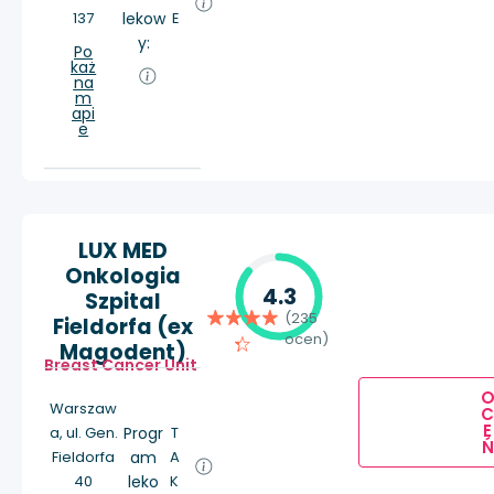
137
lekow
E
y:
Po
każ
na
m
api
e
LUX MED
Onkologia
4.3
Szpital
(235
Fieldorfa (ex
ocen)
Magodent)
Breast Cancer Unit
Warszaw
E
a, ul. Gen.
Progr
T
Ń
Fieldorfa
am
A
40
leko
K