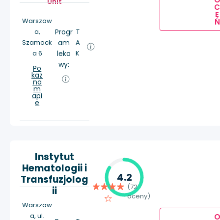
Unit
E
Warszaw
Ń
a,
Progr
T
Szamock
am
A
a 6
leko
K
wy:
Po
każ
na
m
api
e
Instytut
Hematologii i
4.2
Transfuzjolog
(72
ii
oceny)
Warszaw
a, ul.