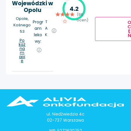
Wojewódzki w
4.2
Opolu
(98
Opole,
ocen)
Progr
T
Kośnego
am
A
E
53
leko
K
Ń
Po
wy:
każ
na
m
api
e
ul. Niedźwiedzia 4c
02-737 Warszawa
NIP: 5272630752