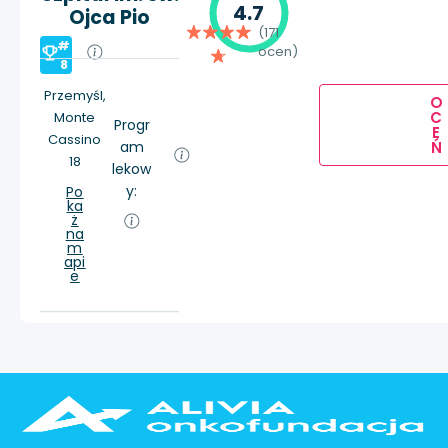
4.7
Ojca Pio
(171
#
ocen)
8
Przemyśl,
O
C
Monte
Progr
E
Cassino
Ń
am
18
lekow
y:
Po
ka
ż
na
m
api
e