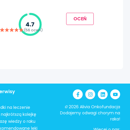
OCEŃ
4.7
(56 ocen)
erwisy
©
2026 Alivia Onkofundacja
odki na leczenie
Dodajemy odwagi chorym na
najkrótszą kolejkę
raka!
azę wiedzy o raku
ekomendowane leki
Więcej o nas: