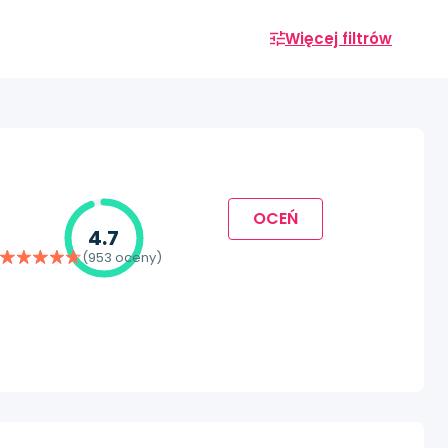
Więcej filtrów
OCEŃ
4.7
(953 oceny)