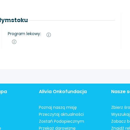
ałymstoku
Program lekowy:
apa
Alivia Onkofundacja
Nasze s
Poznaj naszą misję
Zbierz śr
Przeczytaj aktualności
Wyszukaj 
Zostań Podopiecznym
Zobacz b
e
Przekaż darowiznę
Znajdź r