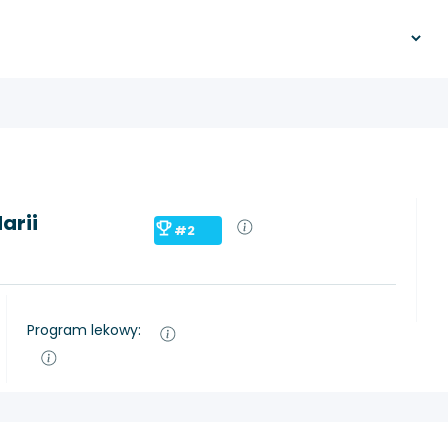
arii
#2
Program lekowy: