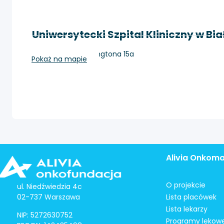
Uniwersytecki Szpital Kliniczny w Bi
Białystok, Waszyngtona 15a
Pokaż na mapie
Alivia Onkom
O projekcie
ul. Niedźwiedzia 4c
02-737 Warszawa
Lista placówek
Lista lekarzy
NIP: 5272630752
Programy lekow