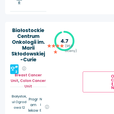
e
Białostockie
Centrum
4.7
Onkologii im.
(953
Marii
oceny)
Skłodowskiej
-Curie
#
2
Breast Cancer
Unit
,
Colon Cancer
E
Unit
Ń
Białystok,
Progr
N
ul.Ogrod
am
I
owa 12
lekow
E