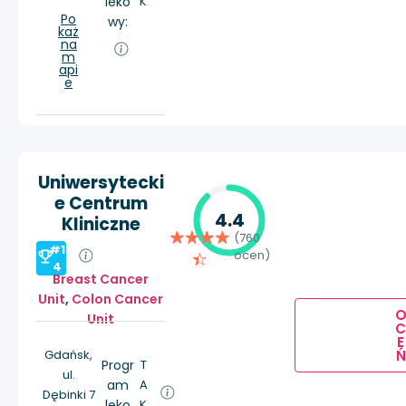
leko
K
Po
wy:
każ
na
m
api
e
Uniwersytecki
e Centrum
4.4
Kliniczne
(760
#1
ocen)
4
Breast Cancer
Unit
,
Colon Cancer
Unit
E
Ń
Gdańsk,
Progr
T
ul.
am
A
Dębinki 7
leko
K