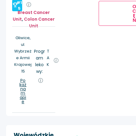
#1
5
Breast Cancer
E
Unit
,
Colon Cancer
Ń
Unit
Gliwice,
ul.
Wybrzeż
Progr
T
e Armii
am
A
Krajowej
leko
K
15
wy:
Po
każ
na
m
api
e
Wojewódzkie