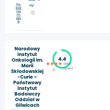
Po
wy:
każ
na
m
api
e
Narodowy
Instytut
4.4
Onkologii im.
(656
Marii
ocen)
Skłodowskiej
-Curie –
Państwowy
Instytut
Badawczy
Oddział w
Gliwicach