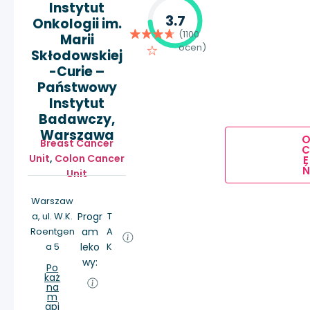
Instytut
3.7
Onkologii im.
(1100
Marii
ocen)
Skłodowskiej
-Curie –
Państwowy
Instytut
Badawczy,
Warszawa
Breast Cancer
Unit
,
Colon Cancer
E
Ń
Unit
Warszaw
a, ul. W.K.
Progr
T
Roentgen
am
A
a 5
leko
K
wy:
Po
każ
na
m
api