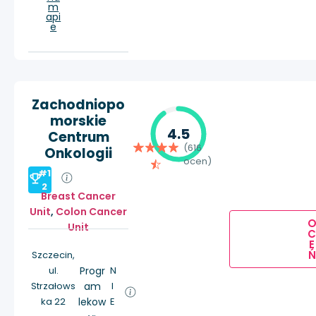
m
api
e
Zachodniopo
morskie
4.5
Centrum
(616
Onkologii
ocen)
#1
2
Breast Cancer
Unit
,
Colon Cancer
Unit
E
Ń
Szczecin,
ul.
Progr
N
Strzałows
am
I
ka 22
lekow
E