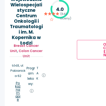
Wielospecjali
4.0
styczne
(642
Centrum
oceny)
Onkologii i
Traumatologi
i im. M.
Kopernika w
Łodzi
Breast Cancer
Unit
,
Colon Cancer
E
Ń
Unit
Łódź, ul.
Progr
T
Pabianick
am
A
a 62
leko
K
Po
wy:
każ
na
m
api
e