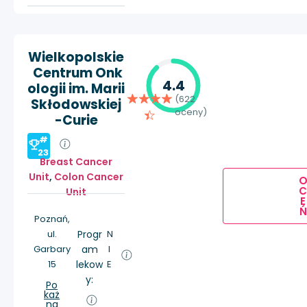
Wielkopolskie
Centrum Onk
4.4
ologii im. Marii
(622
Skłodowskiej
oceny)
-Curie
#
23
Breast Cancer
Unit
,
Colon Cancer
Unit
E
Ń
Poznań,
ul.
Progr
N
Garbary
am
I
15
lekow
E
y:
Po
każ
na