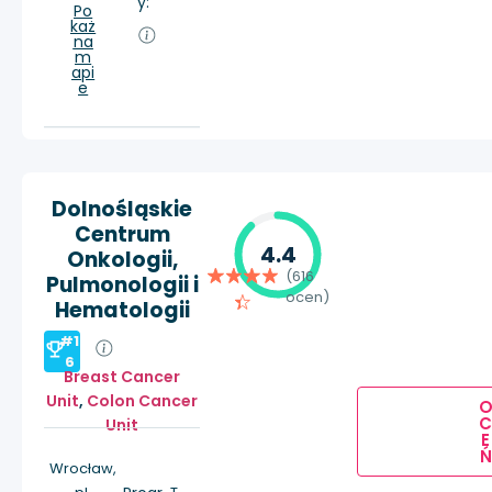
y:
Po
każ
na
m
api
e
Dolnośląskie
Centrum
4.4
Onkologii,
(616
Pulmonologii i
ocen)
Hematologii
#1
6
Breast Cancer
Unit
,
Colon Cancer
Unit
E
Ń
Wrocław,