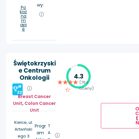
wy:
Po
każ
na
m
api
e
Świętokrzyski
e Centrum
4.3
Onkologii
(764
#
oceny)
22
Breast Cancer
Unit
,
Colon Cancer
Unit
E
Ń
Kielce, ul.
Progr
T
Artwiński
am
A
ego 3