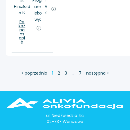
pl.
Progr
T
Hirszfeld
am
A
a 12
leko
K
wy:
Po
każ
na
m
api
e
< poprzednia
1
2
3
…
7
następna >
ul. Niedźwiedzia 4c
02-737 Warszawa