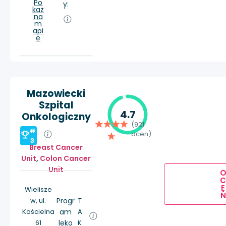
Po
y:
każ
na
m
api
e
Mazowiecki
Szpital
4.7
Onkologiczny
(921
#
ocen)
3
Breast Cancer
Unit
,
Colon Cancer
Unit
E
Wielisze
Ń
w, ul.
Progr
T
Kościelna
am
A
61
leko
K