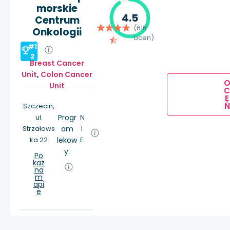
morskie
4.5
Centrum
(616
Onkologii
ocen)
#1
2
Breast Cancer
Unit
,
Colon Cancer
Unit
E
Ń
Szczecin,
ul.
Progr
N
Strzałows
am
I
ka 22
lekow
E
y:
Po
każ
na
m
api
e