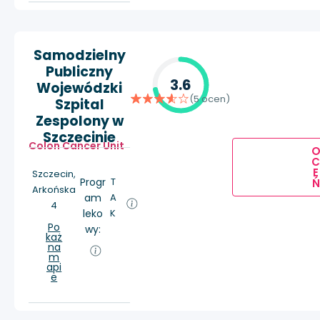
Samodzielny
Publiczny
3.6
Wojewódzki
(5 ocen)
Szpital
Zespolony w
Szczecinie
Colon Cancer Unit
E
Szczecin,
Progr
T
Ń
Arkońska
am
A
4
leko
K
Po
wy:
każ
na
m
api
e