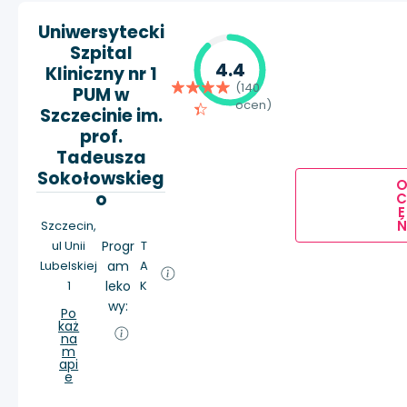
Uniwersytecki
Szpital
4.4
Kliniczny nr 1
(140
PUM w
ocen)
Szczecinie im.
prof.
Tadeusza
Sokołowskieg
o
E
Ń
Szczecin,
ul Unii
Progr
T
Lubelskiej
am
A
1
leko
K
wy:
Po
każ
na
m
api
e