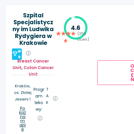
Szpital
Specjalistycz
4.6
ny im Ludwika
(255
Rydygiera w
ocen)
Krakowie
#
9
Breast Cancer
Unit
,
Colon Cancer
Unit
E
Ń
Kraków,
Progr
T
os. Złotej
am
A
Jesieni 1
leko
K
Po
wy:
każ
na
m
api
e