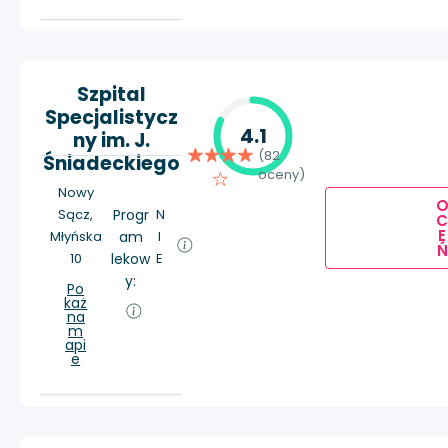
Szpital
Specjalistycz
4.1
ny im. J.
(82
Śniadeckiego
oceny)
Nowy
Sącz,
Progr
N
E
Młyńska
am
I
Ń
10
lekow
E
y:
Po
każ
na
m
api
e