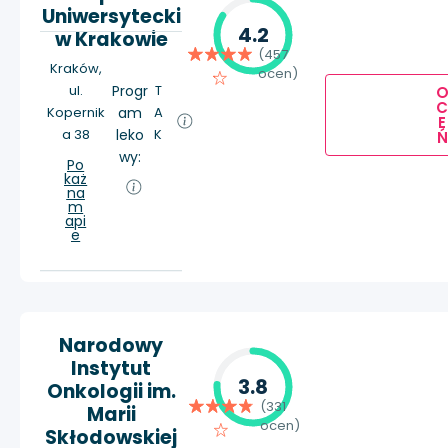
Uniwersytecki
4.2
w Krakowie
(457
Kraków,
ocen)
ul.
Progr
T
Kopernik
am
A
E
a 38
leko
K
Ń
wy:
Po
każ
na
m
api
e
Narodowy
Instytut
3.8
Onkologii im.
(331
Marii
ocen)
Skłodowskiej