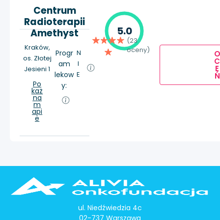
Centrum
Radioterapii
5.0
Amethyst
(23
Kraków,
oceny)
Progr
N
os. Złotej
am
I
E
Jesieni 1
lekow
E
Ń
Po
y:
każ
na
m
api
e
ul. Niedźwiedzia 4c
02-737 Warszawa