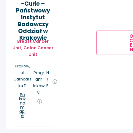
-Curie –
Państwowy
Instytut
Badawczy
Oddział w
Krakowie
Breast Cancer
E
Unit
,
Colon Cancer
Ń
Unit
Kraków,
ul.
Progr
N
Garncars
am
I
ka 11
lekow
E
y:
Po
każ
na
m
api
e