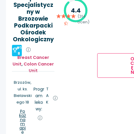
Specjalistycz
4.4
ny w
(314
Brzozowie
ocen)
Podkarpacki
Ośrodek
Onkologiczny
#1
8
Breast Cancer
Unit
,
Colon Cancer
E
Unit
Ń
Brzozów,
ul. ks.
Progr
T
Bielawski
am
A
ego 18
leko
K
wy:
Po
każ
na
m
api
e