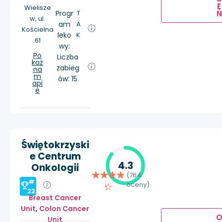
E
Wielisze
Ń
Progr
T
w, ul.
am
A
Kościelna
leko
K
61
wy:
Po
Liczba
każ
zabieg
na
m
ów: 15
api
e
Świętokrzyski
e Centrum
4.3
Onkologii
(764
#
oceny)
22
Breast Cancer
Unit
,
Colon Cancer
Unit