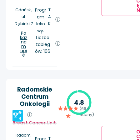
E
Ń
Gdańsk,
Progr
T
ul.
am
A
Dębinki 7
leko
K
wy:
Po
każ
Liczba
na
zabieg
m
api
ów: 106
e
Radomskie
Centrum
4.8
Onkologii
(664
#
oceny)
4
Breast Cancer Unit
Radom,
Progr
T