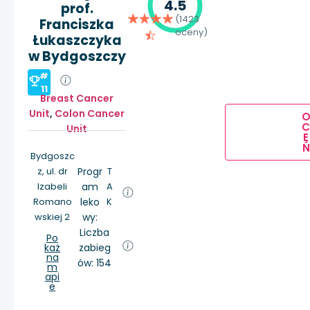
4.5
prof.
(1423
Franciszka
oceny)
Łukaszczyka
w Bydgoszczy
#
11
Breast Cancer
Unit
,
Colon Cancer
Unit
E
Ń
Bydgoszc
z, ul. dr
Progr
T
Izabeli
am
A
Romano
leko
K
wskiej 2
wy:
Liczba
Po
każ
zabieg
na
ów: 154
m
api
e