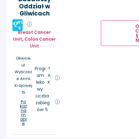
Oddział w
Gliwicach
#1
5
Breast Cancer
E
Unit
,
Colon Cancer
Ń
Unit
Gliwice,
ul.
Progr
T
Wybrzeż
am
A
e Armii
leko
K
Krajowej
wy:
15
Liczba
Po
zabieg
każ
ów: 5
na
m
api
e