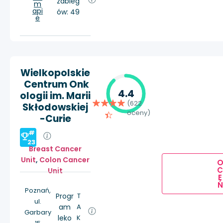
zabieg
m
api
ów: 49
e
Wielkopolskie
Centrum Onk
4.4
ologii im. Marii
(622
Skłodowskiej
oceny)
-Curie
#
23
Breast Cancer
Unit
,
Colon Cancer
Unit
E
Ń
Poznań,
Progr
T
ul.
am
A
Garbary
leko
K