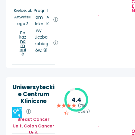
E
Ń
Kielce, ul.
Progr
T
Artwiński
am
A
ego 3
leko
K
wy:
Po
każ
Liczba
na
zabieg
m
api
ów: 81
e
Uniwersytecki
e Centrum
4.4
Kliniczne
(760
#1
ocen)
4
Breast Cancer
Unit
,
Colon Cancer
Unit