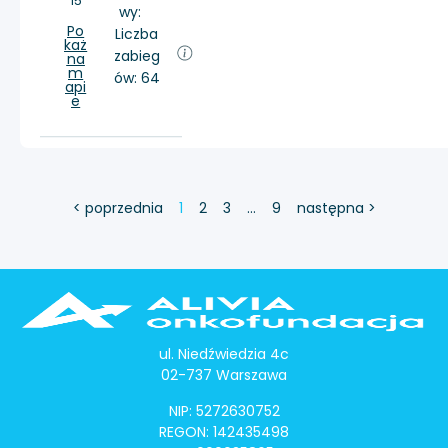
15
wy:
Po
Liczba
każ
zabieg
na
m
ów: 64
api
e
< poprzednia
1
2
3
…
9
następna >
ul. Niedźwiedzia 4c
02-737 Warszawa
NIP: 5272630752
REGON: 142435498