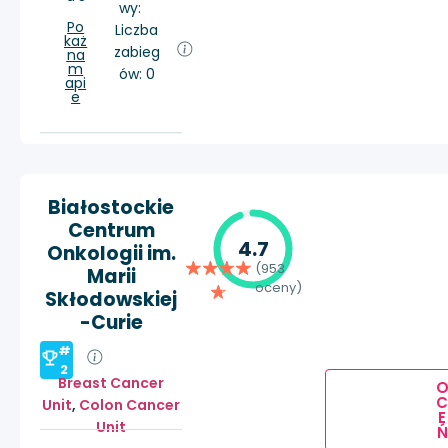
wy:
Po
Liczba
każ
zabieg
na
m
ów: 0
api
e
Białostockie
Centrum
4.7
Onkologii im.
(953
Marii
oceny)
Skłodowskiej
-Curie
#
2
Breast Cancer
Unit
,
Colon Cancer
E
Unit
Ń