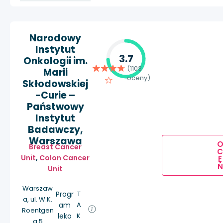
Narodowy
Instytut
3.7
Onkologii im.
(1103
Marii
oceny)
Skłodowskiej
-Curie –
Państwowy
Instytut
Badawczy,
Warszawa
Breast Cancer
Unit
,
Colon Cancer
E
Ń
Unit
Warszaw
Progr
T
a, ul. W.K.
am
A
Roentgen
leko
K
a 5