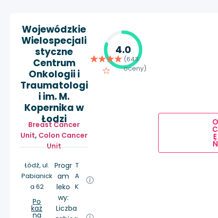
Wojewódzkie
Wielospecjali
4.0
styczne
(643
Centrum
oceny)
Onkologii i
Traumatologi
i im. M.
Kopernika w
Łodzi
Breast Cancer
Unit
,
Colon Cancer
E
Ń
Unit
Łódź, ul.
Progr
T
Pabianick
am
A
a 62
leko
K
wy:
Po
każ
Liczba
na