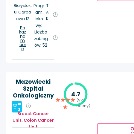
Białystok,
Progr
T
ul.Ogrod
am
A
owa 12
leko
K
wy:
Po
każ
Liczba
na
zabieg
m
api
ów: 52
e
Mazowiecki
Szpital
4.7
Onkologiczny
(922
#
oceny)
3
Breast Cancer
Unit
,
Colon Cancer
Unit