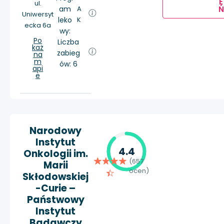
E
ul.
Ń
am
A
Uniwersyt
leko
K
ecka 6a
wy:
Po
Liczba
każ
zabieg
na
m
ów: 6
api
e
Narodowy
Instytut
4.4
Onkologii im.
(657
Marii
ocen)
Skłodowskiej
-Curie –
Państwowy
Instytut
Badawczy