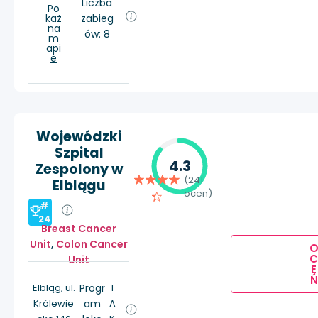
Liczba
Po
każ
zabieg
na
ów: 8
m
api
e
Wojewódzki
Szpital
4.3
Zespolony w
(241
Elblągu
ocen)
#
24
Breast Cancer
Unit
,
Colon Cancer
Unit
E
Ń
Elbląg, ul.
Progr
T
Królewie
am
A