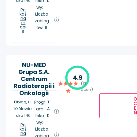
cka 146
leko
K
wy:
Po
każ
Liczba
na
zabieg
m
api
ów: 11
e
NU-MED
Grupa S.A.
4.9
Centrum
(13
Radioterapii i
ocen)
Onkologii
Elbląg, ul.
Progr
T
E
Królewie
am
A
Ń
cka 146
leko
K
wy:
Po
każ
Liczba
na
zabieg