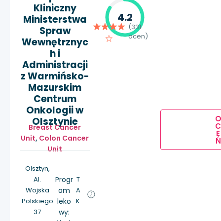
Kliniczny
4.2
Ministerstwa
(331
Spraw
ocen)
Wewnętrznyc
h i
Administracji
z Warmińsko-
Mazurskim
Centrum
Onkologii w
Olsztynie
Breast Cancer
E
Unit
,
Colon Cancer
Ń
Unit
Olsztyn,
Al.
Progr
T
Wojska
am
A
Polskiego
leko
K
37
wy: