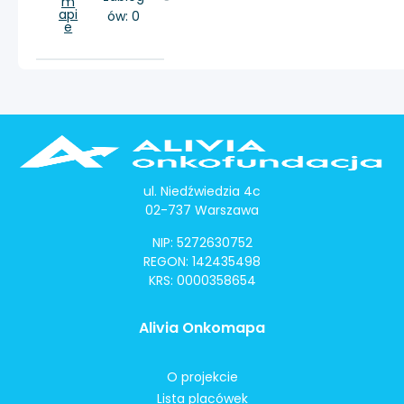
m
api
ów: 0
e
ul. Niedźwiedzia 4c
02-737 Warszawa
NIP: 5272630752
REGON: 142435498
KRS: 0000358654
Alivia Onkomapa
O projekcie
Lista placówek