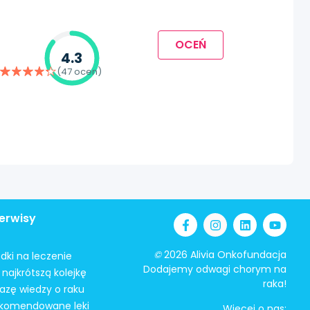
OCEŃ
4.3
(47 ocen)
erwisy
©
2026 Alivia Onkofundacja
odki na leczenie
Dodajemy odwagi chorym na
najkrótszą kolejkę
raka!
azę wiedzy o raku
ekomendowane leki
Więcej o nas: