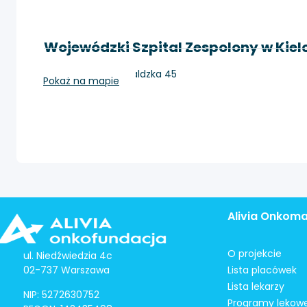
Wojewódzki Szpital Zespolony w Kie
Kielce, ul. Grunwaldzka 45
Pokaż na mapie
Alivia Onkom
O projekcie
ul. Niedźwiedzia 4c
02-737 Warszawa
Lista placówek
Lista lekarzy
NIP: 5272630752
Programy lekow