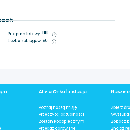
lcach
NIE
Program lekowy:
Liczba zabiegów: 50
apa
Alivia Onkofundacja
Nasze s
Poznaj naszą misję
Zbierz śr
Przeczytaj aktualności
Wyszukaj 
Zostań Podopiecznym
Zobacz b
e
Przekaż darowiznę
Znajdź r