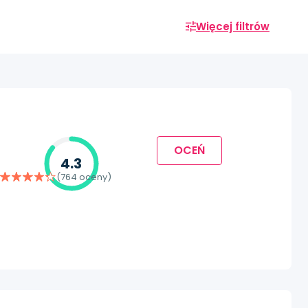
Więcej filtrów
OCEŃ
4.3
(764 oceny)