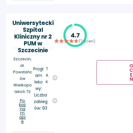
Uniwersytecki
Szpital
4.7
Kliniczny nr 2
(7 ocen)
PUM w
Szczecinie
Szczecin,
al.
Progr
T
Powstańc
E
am
A
ów
Ń
leko
K
Wielkopo
wy:
lskich 72
Liczba
Po
zabieg
każ
ów: 93
na
m
api
e