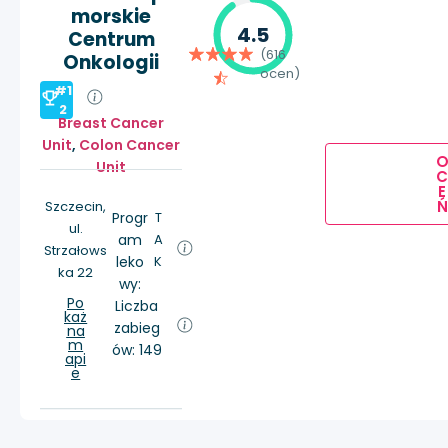
morskie
4.5
Centrum
(616
Onkologii
ocen)
#1
2
Breast Cancer
Unit
,
Colon Cancer
Unit
E
Ń
Szczecin,
Progr
T
ul.
am
A
Strzałows
leko
K
ka 22
wy:
Po
Liczba
każ
zabieg
na
m
ów: 149
api
e