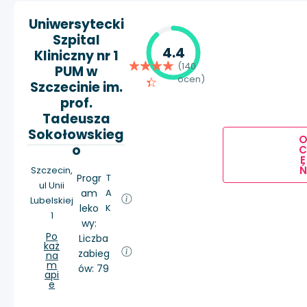
Uniwersytecki
Szpital
4.4
Kliniczny nr 1
(140
PUM w
ocen)
Szczecinie im.
prof.
Tadeusza
Sokołowskieg
o
E
Ń
Szczecin,
Progr
T
ul Unii
am
A
Lubelskiej
leko
K
1
wy:
Po
Liczba
każ
zabieg
na
m
ów: 79
api
e