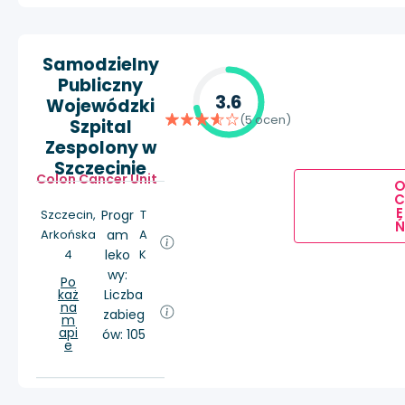
Samodzielny
Publiczny
3.6
Wojewódzki
(5 ocen)
Szpital
Zespolony w
Szczecinie
Colon Cancer Unit
E
Szczecin,
Progr
T
Ń
Arkońska
am
A
4
leko
K
wy:
Po
każ
Liczba
na
zabieg
m
api
ów: 105
e