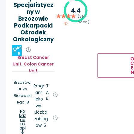
Specjalistycz
4.4
ny w
(314
Brzozowie
ocen)
Podkarpacki
Ośrodek
Onkologiczny
#1
8
Breast Cancer
Unit
,
Colon Cancer
E
Unit
Ń
Brzozów,
Progr
T
ul. ks.
am
A
Bielawski
leko
K
ego 18
wy:
Po
Liczba
każ
zabieg
na
m
ów: 5
api
e