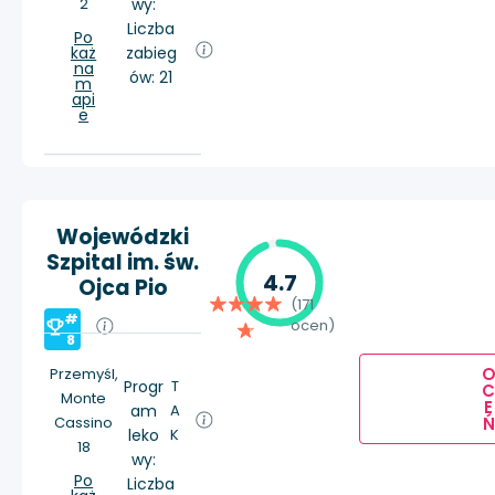
2
wy:
Liczba
Po
każ
zabieg
na
ów: 21
m
api
e
Wojewódzki
Szpital im. św.
4.7
Ojca Pio
(171
#
ocen)
8
Przemyśl,
Progr
T
Monte
E
am
A
Ń
Cassino
leko
K
18
wy:
Po
Liczba