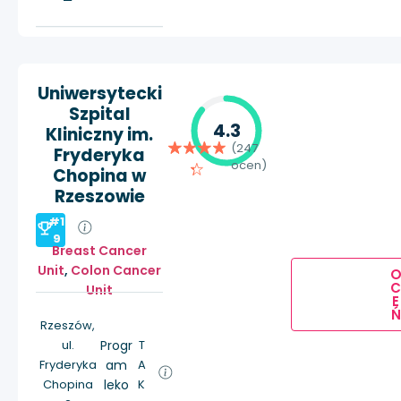
Uniwersytecki
Szpital
4.3
Kliniczny im.
(247
Fryderyka
ocen)
Chopina w
Rzeszowie
#1
9
Breast Cancer
Unit
,
Colon Cancer
Unit
E
Ń
Rzeszów,
ul.
Progr
T
Fryderyka
am
A
Chopina
leko
K