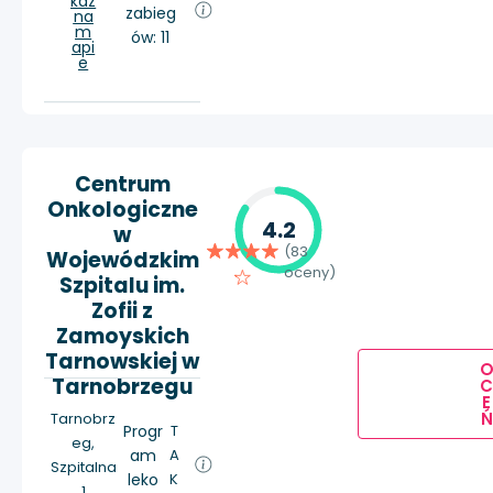
każ
zabieg
na
m
ów: 11
api
e
Centrum
Onkologiczne
4.2
w
(83
Wojewódzkim
oceny)
Szpitalu im.
Zofii z
Zamoyskich
Tarnowskiej w
Tarnobrzegu
E
Ń
Tarnobrz
Progr
T
eg,
am
A
Szpitalna
leko
K
1