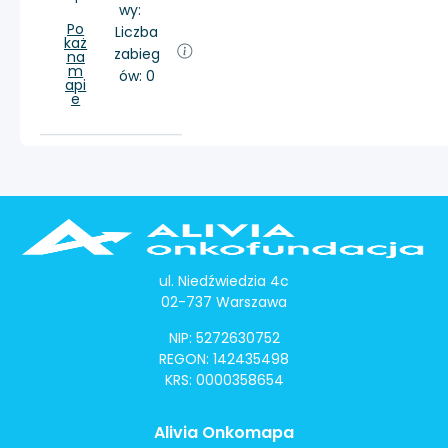
wy:
Po
Liczba
każ
zabieg
na
m
ów: 0
api
e
ul. Niedźwiedzia 4c
02-737 Warszawa
NIP: 5272630752
REGON: 142435498
KRS: 0000358654
Alivia Onkomapa