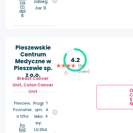
zabieg
na
m
ów: 9
api
e
Pleszewskie
Centrum
4.2
Medyczne w
(50
Pleszewie sp.
ocen)
z o.o.
Breast Cancer
Unit
,
Colon Cancer
Unit
E
Pleszew,
Progr
T
Ń
Poznańsk
am
A
a 125a
leko
K
wy:
Po
każ
Liczba