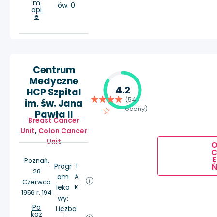
m
ów: 0
api
e
Centrum
Medyczne
4.2
HCP Szpital
(54
im. św. Jana
oceny)
Pawła II
Breast Cancer
Unit
,
Colon Cancer
Unit
E
Poznań,
Progr
T
Ń
28
am
A
Czerwca
leko
K
1956 r. 194
wy:
Po
Liczba
każ