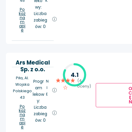
45
leko
K
wy:
Po
każ
Liczba
na
zabieg
m
api
ów: 0
e
Ars Medical
Sp. z o.o.
4.1
Piła, Al.
(4
Progr
N
Wojska
oceny)
am
I
Polskiego
lekow
E
E
43
y:
Ń
Po
Liczba
każ
zabieg
na
m
ów: 0
api
e