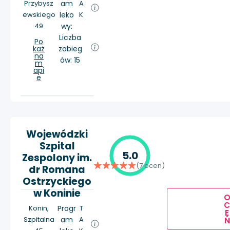
Przybysz
am
A
ewskiego
leko
K
49
wy:
Liczba
Po
każ
zabieg
na
ów: 15
m
api
e
Wojewódzki
Szpital
5.0
Zespolony im.
(7 ocen)
dr Romana
Ostrzyckiego
w Koninie
Konin,
Progr
T
E
Szpitalna
am
A
Ń