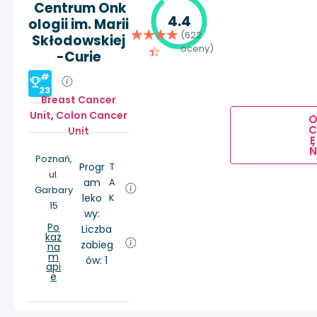
Centrum Onk
4.4
ologii im. Marii
(622
Skłodowskiej
oceny)
-Curie
#
23
Breast Cancer
Unit
,
Colon Cancer
Unit
E
Ń
Poznań,
Progr
T
ul.
am
A
Garbary
leko
K
15
wy:
Po
Liczba
każ
zabieg
na
m
ów: 1
api
e