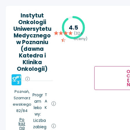
Instytut
Onkologii
4.5
Uniwersytetu
(324
Medycznego
oceny)
w Poznaniu
(dawna
Katedra i
Klinika
Onkologii)
#1
E
3
Ń
Poznań,
Progr
T
Szamarz
am
A
ewskiego
leko
K
82/84
wy:
Po
Liczba
każ
zabieg
na