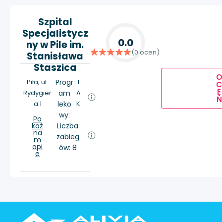
Szpital
Specjalistycz
0.0
ny w Pile im.
(0 ocen)
Stanisława
Staszica
Piła, ul.
Progr
T
E
Rydygier
am
A
Ń
a 1
leko
K
wy:
Po
każ
Liczba
na
zabieg
m
api
ów: 8
e