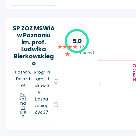
SP ZOZ MSWiA
w Poznaniu
5.0
im. prof.
(2
Ludwika
oceny)
Bierkowskieg
o
Poznań,
Progr
N
E
Dojazd
am
I
Ń
34
lekow
E
y:
Po
każ
Liczba
na
zabieg
m
api
ów: 37
e