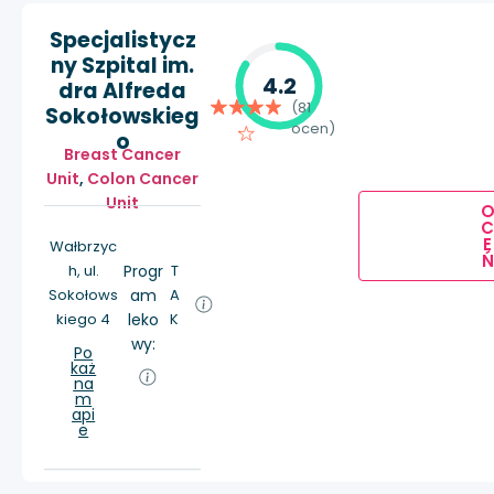
Specjalistycz
ny Szpital im.
4.2
dra Alfreda
(81
Sokołowskieg
ocen)
o
Breast Cancer
Unit
,
Colon Cancer
Unit
E
Wałbrzyc
Ń
h, ul.
Progr
T
Sokołows
am
A
kiego 4
leko
K
wy:
Po
każ
na
m
api
e