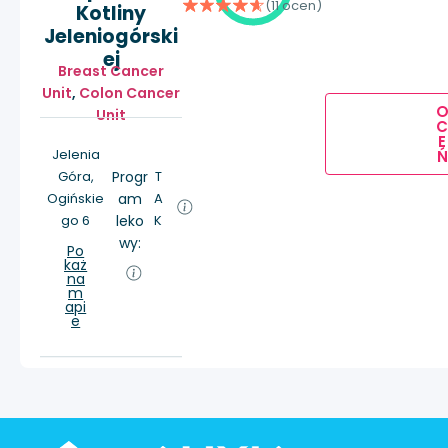
(11 ocen)
Kotliny
Jeleniogórski
ej
Breast Cancer
Unit
,
Colon Cancer
Unit
E
Jelenia
Ń
Góra,
Progr
T
Ogińskie
am
A
go 6
leko
K
wy:
Po
każ
na
m
api
e