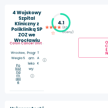
4 Wojskowy
Szpital
4.1
Kliniczny z
(62
Polikliniką SP
oceny)
ZOZ we
Wrocławiu
Colon Cancer Unit
E
Wrocław,
Progr
T
Ń
Weigla 5
am
A
leko
K
Po
każ
wy:
na
m
api
e