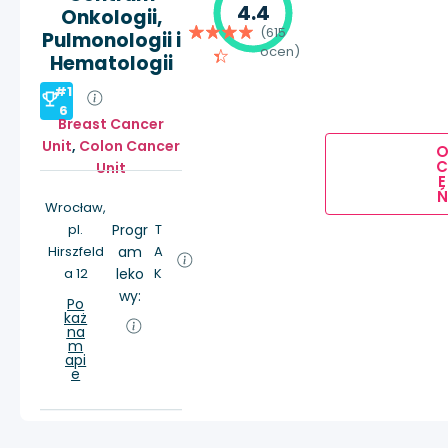
4.4
Onkologii,
(615
Pulmonologii i
ocen)
Hematologii
#1
6
Breast Cancer
Unit
,
Colon Cancer
Unit
E
Ń
Wrocław,
pl.
Progr
T
Hirszfeld
am
A
a 12
leko
K
wy:
Po
każ
na
m
api
e