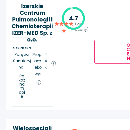
Izerskie
Centrum
4.7
Pulmonologii i
(23
Chemioterapii
oceny)
IZER-MED Sp. z
o.o.
Szklarska
E
Poręba,
Progr
T
Ń
Sanatoryj
am
A
na 1
leko
K
wy:
Po
każ
na
m
api
e
Wielospecjali