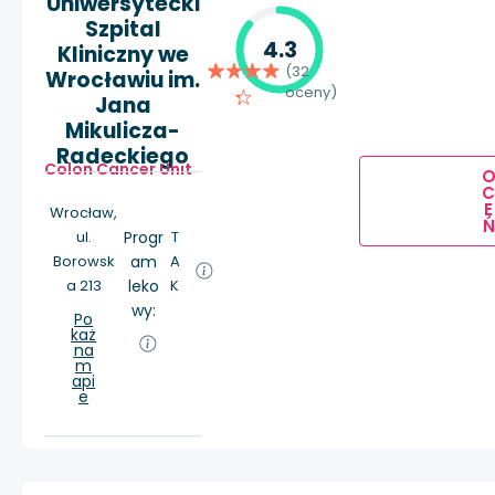
Uniwersytecki
Szpital
4.3
Kliniczny we
(32
Wrocławiu im.
oceny)
Jana
Mikulicza-
Radeckiego
Colon Cancer Unit
E
Wrocław,
Ń
ul.
Progr
T
Borowsk
am
A
a 213
leko
K
wy:
Po
każ
na
m
api
e