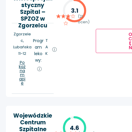
styczny
3.1
Szpital –
(21
SPZOZ w
ocen)
Zgorzelcu
Zgorzele
c,
Progr
T
E
Lubańska
am
A
Ń
11-12
leko
K
wy:
Po
każ
na
m
api
e
Wojewódzkie
Centrum
4.6
Szpitalne