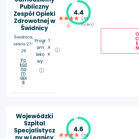
Publiczny
4.4
Zespół Opieki
(45
Zdrowotnej w
ocen)
Świdnicy
Świdnica,
Progr
T
E
Leśna 27-
am
A
Ń
29
leko
K
Po
wy:
każ
na
m
api
e
Wojewódzki
Szpital
4.6
Specjalistycz
(38
ny w Legnicy