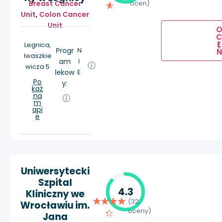
Breast Cancer
ocen)
Unit
,
Colon Cancer
Unit
E
Legnica,
Progr
N
Ń
Iwaszkie
am
I
wicza 5
lekow
E
Po
y:
każ
na
m
api
e
Uniwersytecki
Szpital
4.3
Kliniczny we
(32
Wrocławiu im.
oceny)
Jana