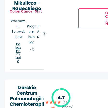
Mikulicza-
Radeckiego
Colon Cancer Unit
E
Wrocław,
Ń
ul.
Progr
T
Borowsk
am
A
a 213
leko
K
wy:
Po
każ
na
m
api
e
Izerskie
Centrum
4.7
Pulmonologii i
(23
Chemioterapii
oceny)