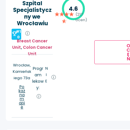
Szpital
4.6
Specjalistycz
(217
ny we
ocen)
Wrocławiu
#1
0
Breast Cancer
Unit
,
Colon Cancer
Unit
E
Ń
Wrocław,
Progr
N
Kamieńsk
am
I
iego 73a
lekow
E
Po
y:
każ
na
m
api
e