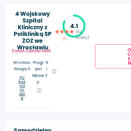
4 Wojskowy
Szpital
4.1
Kliniczny z
(62
Polikliniką SP
oceny)
ZOZ we
Wrocławiu
Colon Cancer Unit
E
Wrocław,
Progr
N
Ń
Weigla 5
am
I
lekow
E
Po
każ
y:
na
m
api
e
Samodzielny