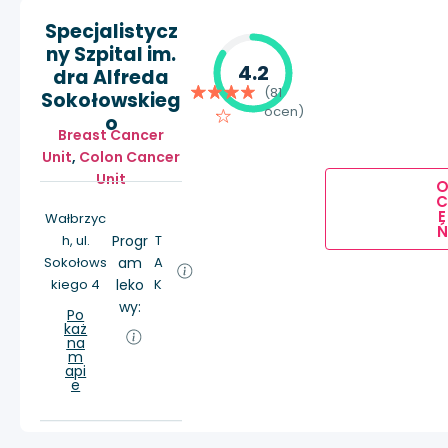
Specjalistycz
ny Szpital im.
4.2
dra Alfreda
(81
Sokołowskieg
ocen)
o
Breast Cancer
Unit
,
Colon Cancer
Unit
E
Wałbrzyc
Ń
h, ul.
Progr
T
Sokołows
am
A
kiego 4
leko
K
wy:
Po
każ
na
m
api
e