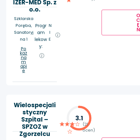
IZER-MED Sp. z
o.o.
Szklarska
E
Poręba,
Progr
N
Ń
Sanatoryj
am
I
na 1
lekow
E
y:
Po
każ
na
m
api
e
Wielospecjali
styczny
3.1
Szpital –
(21
SPZOZ w
ocen)
Zgorzelcu