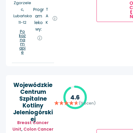
Zgorzele
c,
Progr
T
E
Lubańska
am
A
Ń
11-12
leko
K
wy:
Po
każ
na
m
api
e
Wojewódzkie
Centrum
4.6
Szpitalne
(11 ocen)
Kotliny
Jeleniogórski
ej
Breast Cancer
Unit
,
Colon Cancer