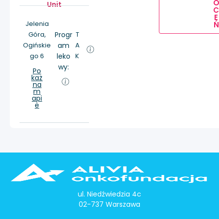
Unit
E
Jelenia
Ń
Góra,
Progr
T
Ogińskie
am
A
go 6
leko
K
wy:
Po
każ
na
m
api
e
ul. Niedźwiedzia 4c
02-737 Warszawa