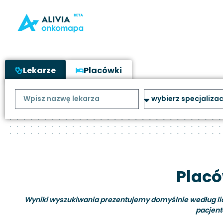
Lekarze
Placówki
Placó
Wyniki wyszukiwania prezentujemy domyślnie według liczb
pacjent