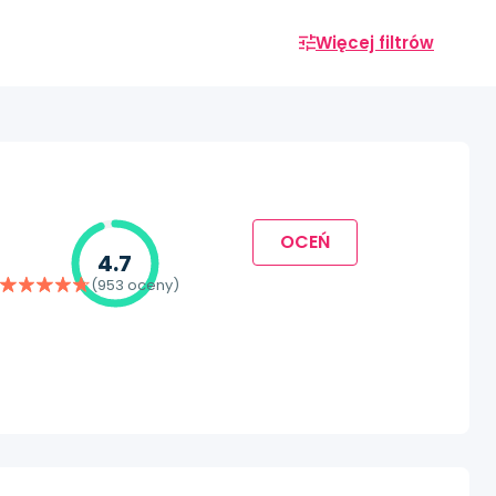
Więcej filtrów
OCEŃ
4.7
(953 oceny)