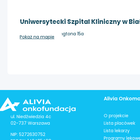
Uniwersytecki Szpital Kliniczny w Bi
Białystok, Waszyngtona 15a
Pokaż na mapie
Alivia Onkom
O projekcie
ul. Niedźwiedzia 4c
02-737 Warszawa
Lista placówek
Lista lekarzy
NIP: 5272630752
Programy lekow