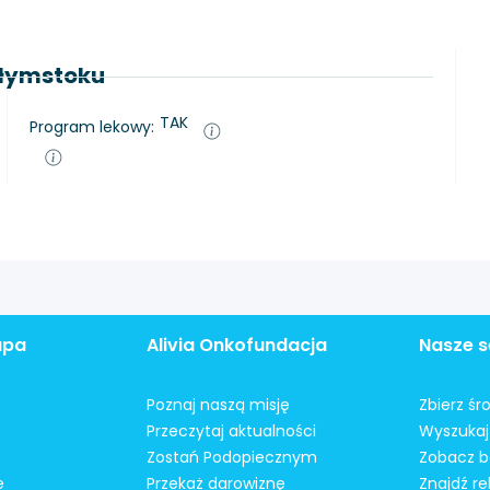
ałymstoku
TAK
Program lekowy:
apa
Alivia Onkofundacja
Nasze s
Poznaj naszą misję
Zbierz śr
Przeczytaj aktualności
Wyszukaj 
Zostań Podopiecznym
Zobacz b
e
Przekaż darowiznę
Znajdź r