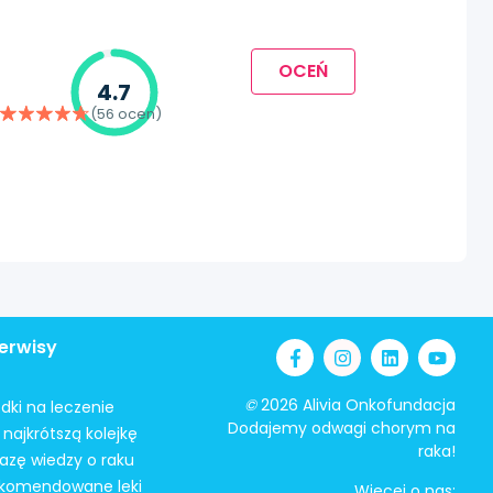
OCEŃ
4.7
(56 ocen)
erwisy
©
2026 Alivia Onkofundacja
odki na leczenie
Dodajemy odwagi chorym na
najkrótszą kolejkę
raka!
azę wiedzy o raku
ekomendowane leki
Więcej o nas: