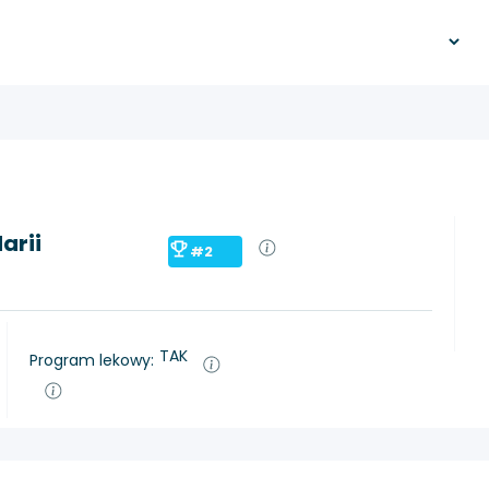
arii
#2
TAK
Program lekowy: