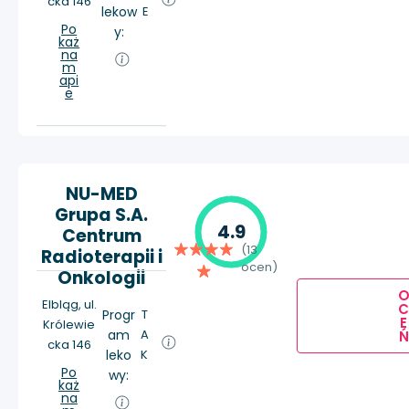
cka 146
lekow
E
Po
y:
każ
na
m
api
e
NU-MED
Grupa S.A.
4.9
Centrum
(13
Radioterapii i
ocen)
Onkologii
Elbląg, ul.
Progr
T
E
Królewie
am
A
Ń
cka 146
leko
K
Po
wy:
każ
na