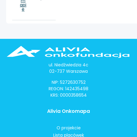
m
api
e
ul. Niedźwiedzia 4c
02-737 Warszawa
NIP: 5272630752
REGON: 142435498
KRS: 0000358654
Alivia Onkomapa
O projekcie
Lista placówek