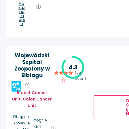
Po
każ
na
m
api
e
Wojewódzki
Szpital
4.3
Zespolony w
(241
Elblągu
ocen)
#
24
Breast Cancer
Unit
,
Colon Cancer
Unit
E
Ń
Elbląg, ul.
Progr
N
Królewie
am
I