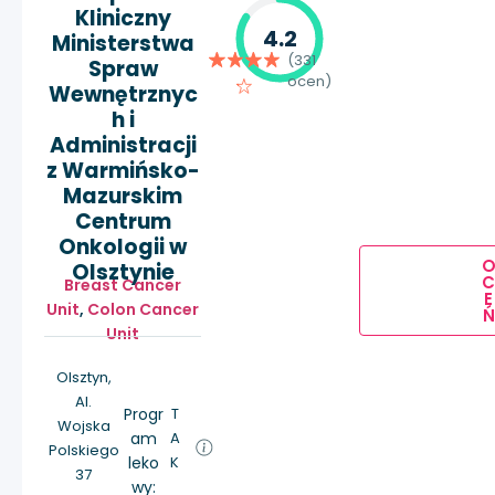
Kliniczny
4.2
Ministerstwa
(331
Spraw
ocen)
Wewnętrznyc
h i
Administracji
z Warmińsko-
Mazurskim
Centrum
Onkologii w
Olsztynie
Breast Cancer
E
Unit
,
Colon Cancer
Ń
Unit
Olsztyn,
Al.
Progr
T
Wojska
am
A
Polskiego
leko
K
37
wy: