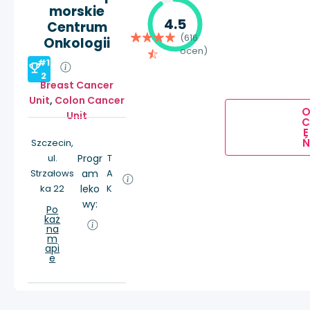
morskie
4.5
Centrum
(616
Onkologii
ocen)
#1
2
Breast Cancer
Unit
,
Colon Cancer
Unit
E
Ń
Szczecin,
ul.
Progr
T
Strzałows
am
A
ka 22
leko
K
wy:
Po
każ
na
m
api
e