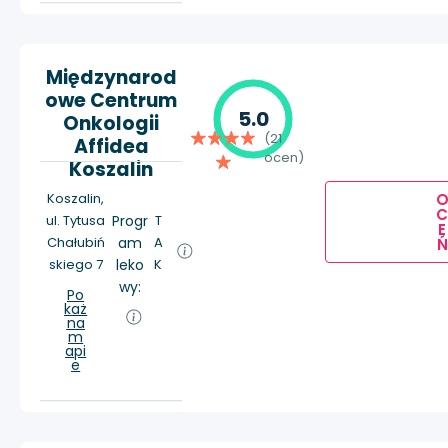
Międzynarod
owe Centrum
5.0
Onkologii
(21
Affidea
ocen)
Koszalin
Koszalin,
ul. Tytusa
Progr
T
E
Chałubiń
am
A
Ń
skiego 7
leko
K
wy:
Po
każ
na
m
api
e