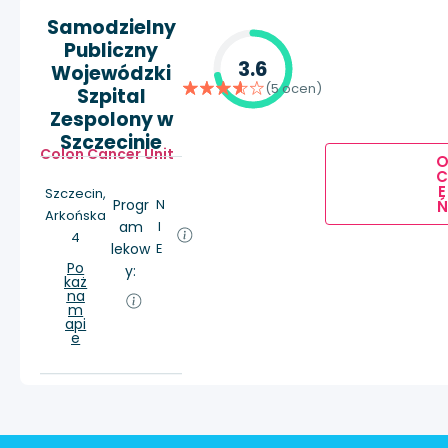
Samodzielny
Publiczny
3.6
Wojewódzki
(5 ocen)
Szpital
Zespolony w
Szczecinie
Colon Cancer Unit
E
Szczecin,
Progr
N
Ń
Arkońska
am
I
4
lekow
E
Po
y:
każ
na
m
api
e