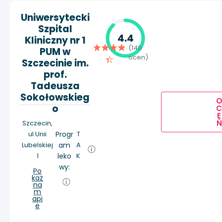
Uniwersytecki
Szpital
4.4
Kliniczny nr 1
(140
PUM w
ocen)
Szczecinie im.
prof.
Tadeusza
Sokołowskieg
o
E
Ń
Szczecin,
ul Unii
Progr
T
Lubelskiej
am
A
1
leko
K
wy:
Po
każ
na
m
api
e