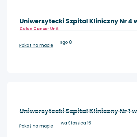
Uniwersytecki Szpital Kliniczny Nr 4 w
Colon Cancer Unit
Lublin, Jaczewskiego 8
Pokaż na mapie
Uniwersytecki Szpital Kliniczny Nr 1 w
Lublin, ul. Stanisława Staszica 16
Pokaż na mapie