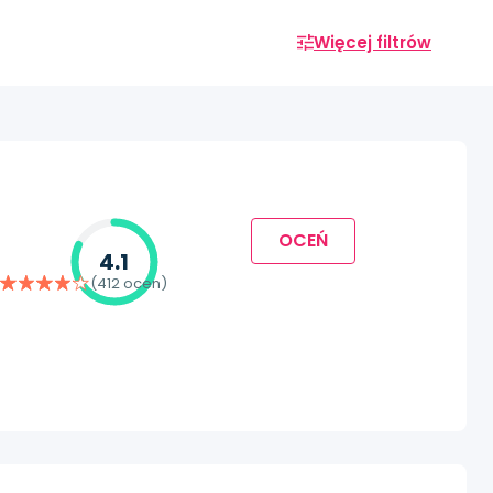
Więcej filtrów
OCEŃ
4.1
(412 ocen)