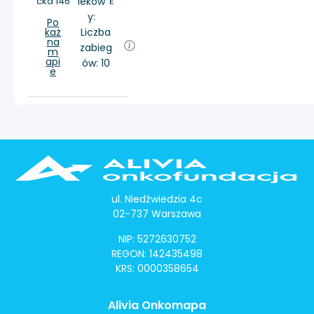
cka 146
lekow
E
y:
Po
każ
Liczba
na
zabieg
m
api
ów: 10
e
ul. Niedźwiedzia 4c
02-737 Warszawa
NIP: 5272630752
REGON: 142435498
KRS: 0000358654
Alivia Onkomapa