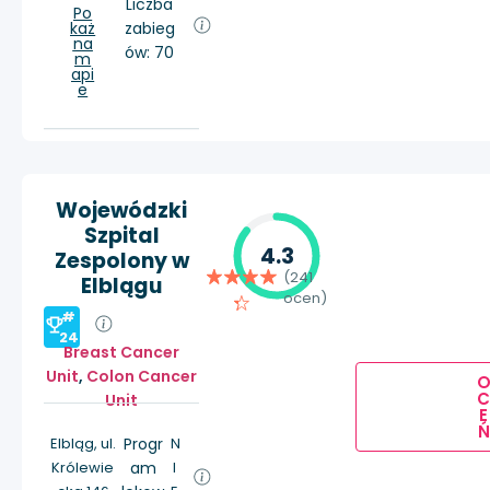
Liczba
Po
każ
zabieg
na
ów: 70
m
api
e
Wojewódzki
Szpital
4.3
Zespolony w
(241
Elblągu
ocen)
#
24
Breast Cancer
Unit
,
Colon Cancer
Unit
E
Ń
Elbląg, ul.
Progr
N
Królewie
am
I