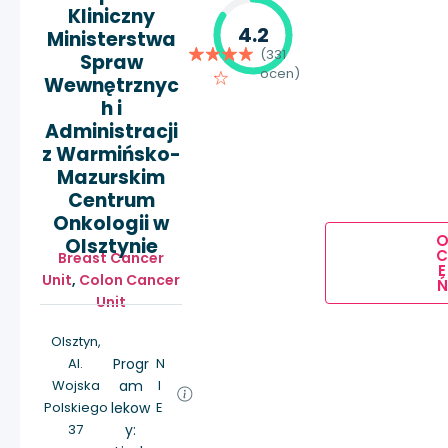
Kliniczny
4.2
Ministerstwa
(331
Spraw
ocen)
Wewnętrznyc
h i
Administracji
z Warmińsko-
Mazurskim
Centrum
Onkologii w
Olsztynie
Breast Cancer
E
Unit
,
Colon Cancer
Ń
Unit
Olsztyn,
Al.
Progr
N
Wojska
am
I
Polskiego
lekow
E
37
y: