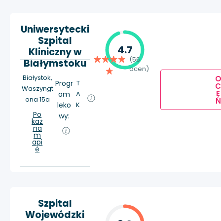
Uniwersytecki
Szpital
4.7
Kliniczny w
(56
Białymstoku
ocen)
Białystok,
Progr
T
Waszyngt
E
am
A
ona 15a
Ń
leko
K
Po
wy:
każ
na
m
api
e
Szpital
Wojewódzki