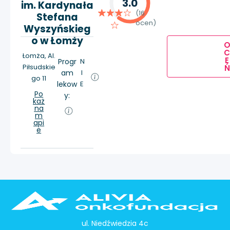
3.0
im. Kardynała
(16
Stefana
ocen)
Wyszyńskieg
o w Łomży
Łomża, Al.
E
Progr
N
Piłsudskie
Ń
am
I
go 11
lekow
E
Po
y:
każ
na
m
api
e
ul. Niedźwiedzia 4c