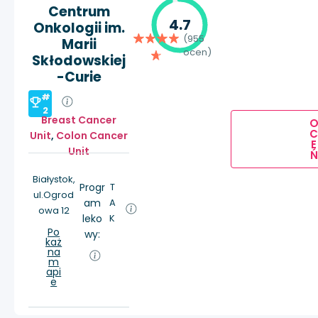
Centrum
4.7
Onkologii im.
(955
Marii
ocen)
Skłodowskiej
-Curie
#
2
Breast Cancer
Unit
,
Colon Cancer
E
Unit
Ń
Białystok,
Progr
T
ul.Ogrod
am
A
owa 12
leko
K
Po
wy:
każ
na
m
api
e