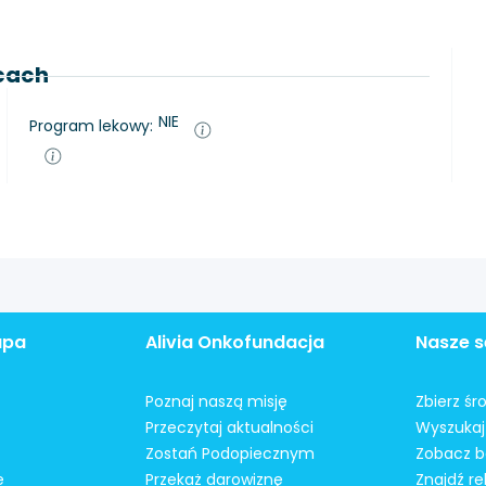
lcach
NIE
Program lekowy:
apa
Alivia Onkofundacja
Nasze s
Poznaj naszą misję
Zbierz śr
Przeczytaj aktualności
Wyszukaj 
Zostań Podopiecznym
Zobacz b
e
Przekaż darowiznę
Znajdź r