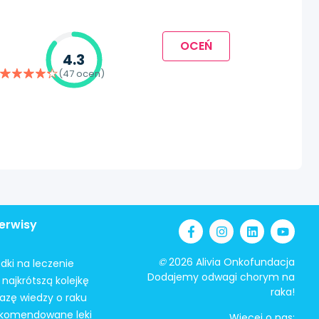
OCEŃ
4.3
(47 ocen)
erwisy
©
2026 Alivia Onkofundacja
odki na leczenie
Dodajemy odwagi chorym na
najkrótszą kolejkę
raka!
azę wiedzy o raku
ekomendowane leki
Więcej o nas: