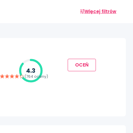
Więcej filtrów
OCEŃ
4.3
(764 oceny)