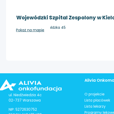
Wojewódzki Szpital Zespolony w Kie
Kielce, ul. Grunwaldzka 45
Pokaż na mapie
Alivia Onkom
O projekcie
ul. Niedźwiedzia 4c
02-737 Warszawa
Lista placówek
Lista lekarzy
NIP: 5272630752
Programy lekow