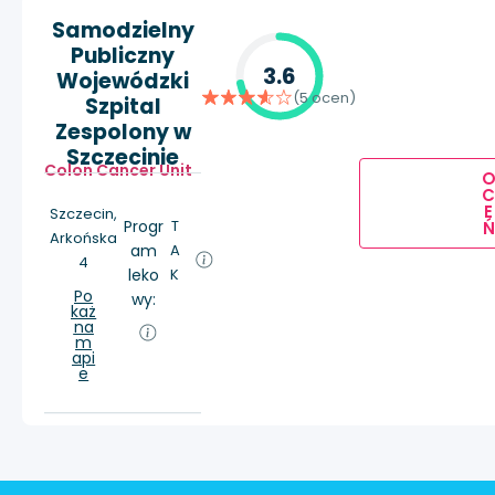
Samodzielny
Publiczny
3.6
Wojewódzki
(5 ocen)
Szpital
Zespolony w
Szczecinie
Colon Cancer Unit
E
Szczecin,
Progr
T
Ń
Arkońska
am
A
4
leko
K
Po
wy:
każ
na
m
api
e