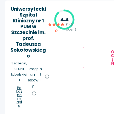
Uniwersytecki
Szpital
4.4
Kliniczny nr 1
(140
PUM w
ocen)
Szczecinie im.
prof.
Tadeusza
Sokołowskieg
o
E
Ń
Szczecin,
ul Unii
Progr
N
Lubelskiej
am
I
1
lekow
E
y:
Po
każ
na
m
api
e