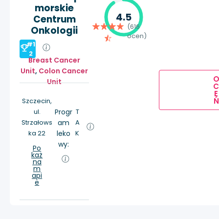
morskie
4.5
Centrum
(616
Onkologii
ocen)
#1
2
Breast Cancer
Unit
,
Colon Cancer
Unit
E
Ń
Szczecin,
ul.
Progr
T
Strzałows
am
A
ka 22
leko
K
wy:
Po
każ
na
m
api
e