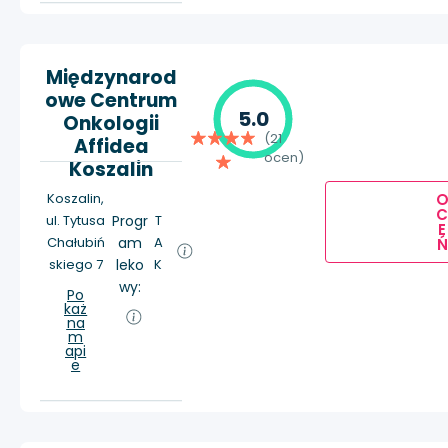
Międzynarod
owe Centrum
5.0
Onkologii
(21
Affidea
ocen)
Koszalin
Koszalin,
ul. Tytusa
Progr
T
E
Chałubiń
am
A
Ń
skiego 7
leko
K
wy:
Po
każ
na
m
api
e