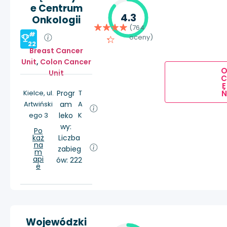
e Centrum
4.3
Onkologii
(764
#
oceny)
22
Breast Cancer
Unit
,
Colon Cancer
Unit
E
Ń
Kielce, ul.
Progr
T
Artwiński
am
A
ego 3
leko
K
wy:
Po
każ
Liczba
na
zabieg
m
api
ów: 222
e
Wojewódzki