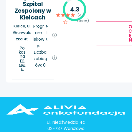
Szpital
4.3
Zespolony w
(47
Kielcach
ocen)
Kielce, ul.
Progr
N
Grunwald
am
I
E
zka 45
lekow
E
Ń
y:
Po
każ
Liczba
na
zabieg
m
api
ów: 0
e
ul. Niedźwiedzia 4c
02-737 Warszawa