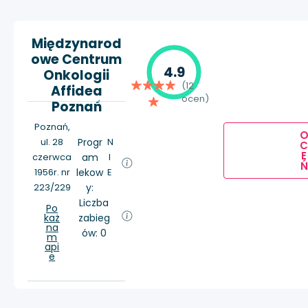
Międzynarod
owe Centrum
4.9
Onkologii
(12
Affidea
ocen)
Poznań
Poznań,
ul. 28
Progr
N
E
czerwca
am
I
Ń
1956r. nr
lekow
E
223/229
y:
Liczba
Po
każ
zabieg
na
ów: 0
m
api
e