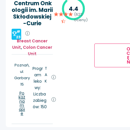
Centrum Onk
4.4
ologii im. Marii
(622
Skłodowskiej
oceny)
-Curie
#
23
Breast Cancer
Unit
,
Colon Cancer
Unit
E
Ń
Poznań,
Progr
T
ul.
am
A
Garbary
leko
K
15
wy:
Po
Liczba
każ
zabieg
na
m
ów: 150
api
e