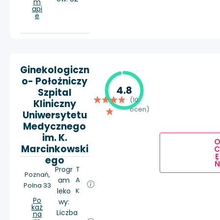
m
api
e
Ginekologiczn
o- Położniczy
4.8
Szpital
(10
Kliniczny
ocen)
Uniwersytetu
Medycznego
im. K.
Marcinkowski
E
ego
Ń
Progr
T
Poznań,
am
A
Polna 33
leko
K
Po
wy:
każ
Liczba
na