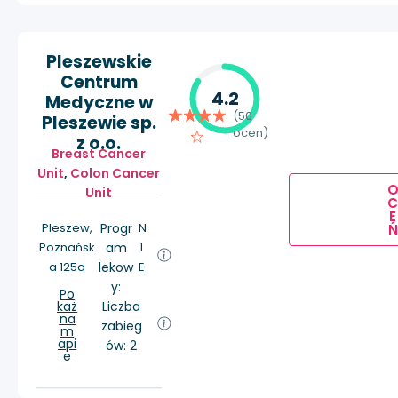
Pleszewskie
Centrum
4.2
Medyczne w
(50
Pleszewie sp.
ocen)
z o.o.
Breast Cancer
Unit
,
Colon Cancer
Unit
E
Pleszew,
Progr
N
Ń
Poznańsk
am
I
a 125a
lekow
E
y:
Po
każ
Liczba
na
zabieg
m
api
ów: 2
e