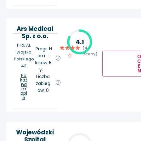
Ars Medical
Sp. z o.o.
4.1
Piła, Al.
(4
Progr
N
Wojska
oceny)
am
I
Polskiego
lekow
E
E
43
y:
Ń
Po
Liczba
każ
zabieg
na
m
ów: 0
api
e
Wojewódzki
Szpital