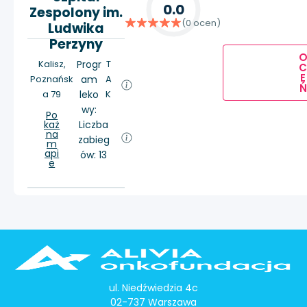
0.0
Zespolony im.
(0 ocen)
Ludwika
Perzyny
Kalisz,
Progr
T
E
Poznańsk
am
A
Ń
a 79
leko
K
wy:
Po
każ
Liczba
na
zabieg
m
api
ów: 13
e
ul. Niedźwiedzia 4c
02-737 Warszawa