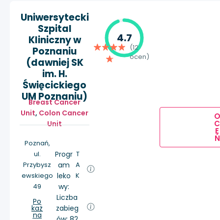
Uniwersytecki
Szpital
4.7
Kliniczny w
(12
Poznaniu
ocen)
(dawniej SK
im. H.
Święcickiego
UM Poznaniu)
Breast Cancer
Unit
,
Colon Cancer
Unit
E
Ń
Poznań,
ul.
Progr
T
Przybysz
am
A
ewskiego
leko
K
49
wy:
Liczba
Po
każ
zabieg
na
ów: 82