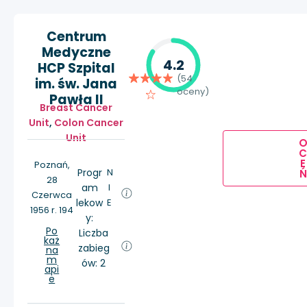
Centrum
Medyczne
4.2
HCP Szpital
(54
im. św. Jana
oceny)
Pawła II
Breast Cancer
Unit
,
Colon Cancer
Unit
E
Poznań,
Progr
N
Ń
28
am
I
Czerwca
lekow
E
1956 r. 194
y:
Po
Liczba
każ
zabieg
na
m
ów: 2
api
e