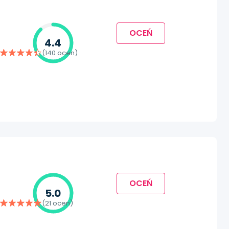
OCEŃ
4.4
(140 ocen)
OCEŃ
5.0
(21 ocen)