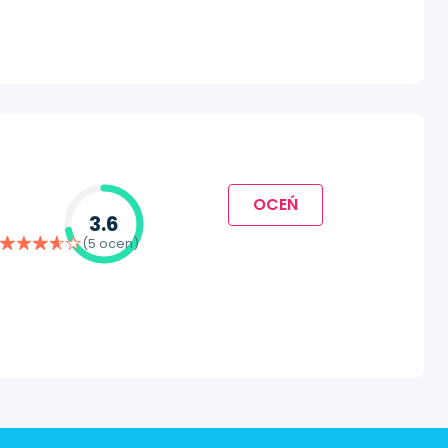
OCEŃ
3.6
(5 ocen)