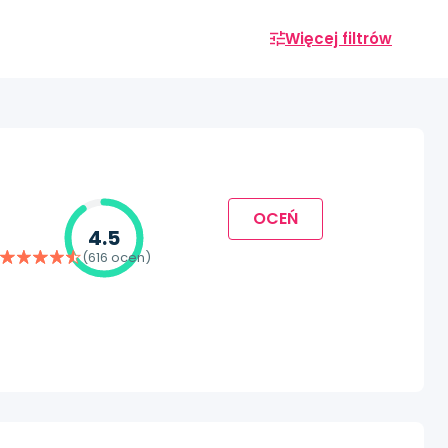
Więcej filtrów
OCEŃ
4.5
(616 ocen)