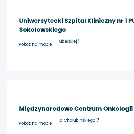
Uniwersytecki Szpital Kliniczny nr 1 
Sokołowskiego
Szczecin, ul Unii Lubelskiej 1
Pokaż na mapie
Międzynarodowe Centrum Onkologii A
Koszalin, ul. Tytusa Chałubińskiego 7
Pokaż na mapie