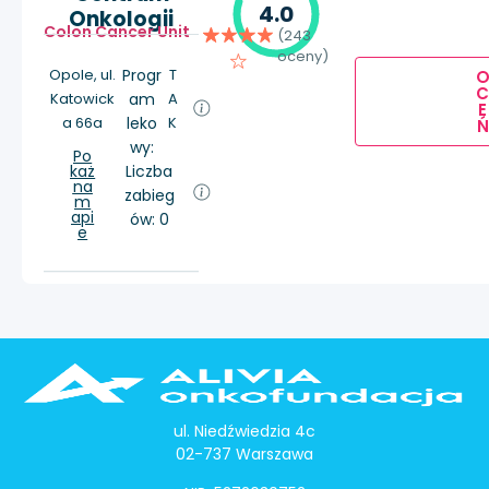
4.0
Onkologii
Colon Cancer Unit
(243
oceny)
Opole, ul.
Progr
T
Katowick
am
A
E
a 66a
leko
K
Ń
wy:
Po
każ
Liczba
na
zabieg
m
api
ów: 0
e
ul. Niedźwiedzia 4c
02-737 Warszawa