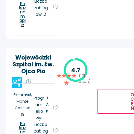
Liczba
Po
każ
zabieg
na
ów: 2
m
api
e
Wojewódzki
Szpital im. św.
4.7
Ojca Pio
(171
#
ocen)
8
Przemyśl,
Progr
T
Monte
E
am
A
Ń
Cassino
leko
K
18
wy:
Po
Liczba
każ
zabieg
na