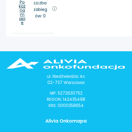
Po
Liczba
każ
zabieg
na
m
ów: 0
api
e
ul. Niedźwiedzia 4c
02-737 Warszawa
NIP: 5272630752
REGON: 142435498
KRS: 0000358654
Alivia Onkomapa