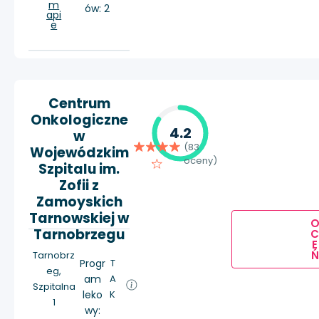
m
ów: 2
api
e
Centrum
Onkologiczne
4.2
w
(83
Wojewódzkim
oceny)
Szpitalu im.
Zofii z
Zamoyskich
Tarnowskiej w
Tarnobrzegu
E
Ń
Tarnobrz
Progr
T
eg,
am
A
Szpitalna
leko
K
1
wy: