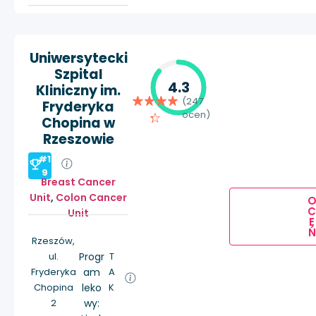
Uniwersytecki
Szpital
4.3
Kliniczny im.
(247
Fryderyka
ocen)
Chopina w
Rzeszowie
#1
9
Breast Cancer
Unit
,
Colon Cancer
Unit
E
Ń
Rzeszów,
ul.
Progr
T
Fryderyka
am
A
Chopina
leko
K
2
wy: