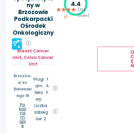
4.4
ny w
(314
Brzozowie
ocen)
Podkarpacki
Ośrodek
Onkologiczny
#1
8
Breast Cancer
Unit
,
Colon Cancer
E
Unit
Ń
Brzozów,
Progr
T
ul. ks.
am
A
Bielawski
leko
K
ego 18
wy:
Po
Liczba
każ
zabieg
na
m
ów: 2
api
e