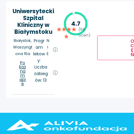
Uniwersytecki
Szpital
4.7
Kliniczny w
(56
Białymstoku
ocen)
Białystok,
Progr
N
Waszyngt
am
I
E
ona 15a
lekow
E
Ń
y:
Po
każ
Liczba
na
zabieg
m
api
ów: 13
e