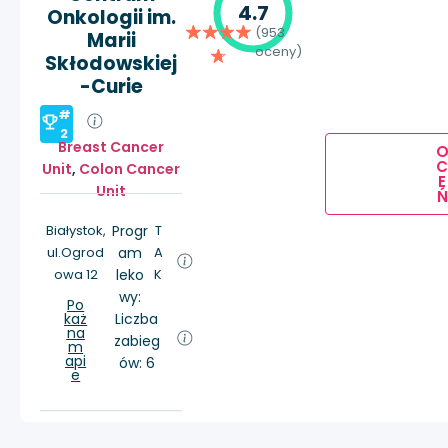
4.7
Onkologii im.
(953
Marii
oceny)
Skłodowskiej
-Curie
#
2
Breast Cancer
Unit
,
Colon Cancer
E
Unit
Ń
Białystok,
Progr
T
ul.Ogrod
am
A
owa 12
leko
K
wy:
Po
każ
Liczba
na
zabieg
m
api
ów: 6
e