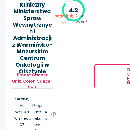
Kliniczny
4.2
Ministerstwa
(331
Spraw
ocen)
Wewnętrznyc
h i
Administracji
z Warmińsko-
Mazurskim
Centrum
Onkologii w
Olsztynie
Breast Cancer
E
Unit
,
Colon Cancer
Ń
Unit
Olsztyn,
Al.
Progr
T
Wojska
am
A
Polskiego
leko
K
37
wy: