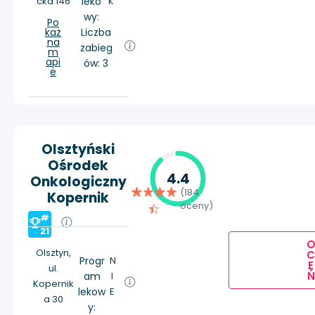
cka 146
leko
K
wy:
Po
każ
Liczba
na
zabieg
m
api
ów: 3
e
Olsztyński
Ośrodek
4.4
Onkologiczny
(184
Kopernik
oceny)
#
21
Olsztyn,
Progr
N
E
ul.
Ń
am
I
Kopernik
lekow
E
a 30
y: