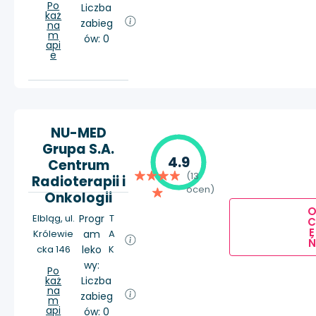
Po
Liczba
każ
zabieg
na
m
ów: 0
api
e
NU-MED
Grupa S.A.
4.9
Centrum
(13
Radioterapii i
ocen)
Onkologii
Elbląg, ul.
Progr
T
E
Królewie
am
A
Ń
cka 146
leko
K
wy:
Po
każ
Liczba
na
zabieg
m
api
ów: 0