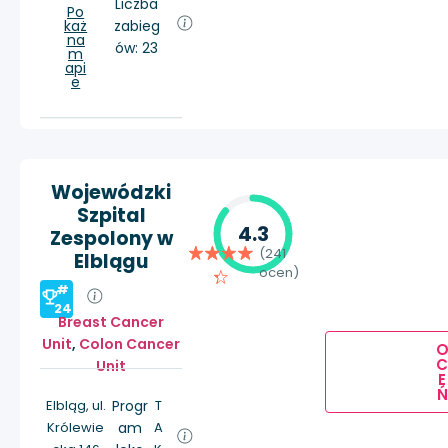
Liczba
Po
każ
zabieg
na
ów: 23
m
api
e
Wojewódzki
Szpital
4.3
Zespolony w
(241
Elblągu
ocen)
#
24
Breast Cancer
Unit
,
Colon Cancer
Unit
E
Ń
Elbląg, ul.
Progr
T
Królewie
am
A