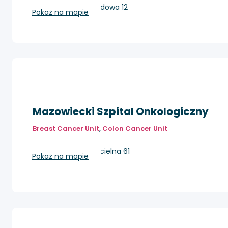
Białystok, ul.Ogrodowa 12
Pokaż na mapie
Mazowiecki Szpital Onkologiczny
Breast Cancer Unit
,
Colon Cancer Unit
Wieliszew, ul. Kościelna 61
Pokaż na mapie