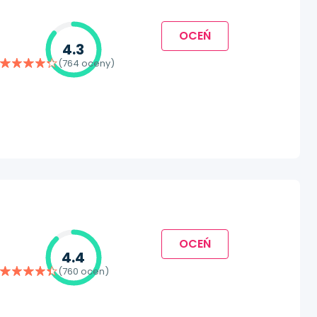
OCEŃ
4.3
(764 oceny)
OCEŃ
4.4
(760 ocen)