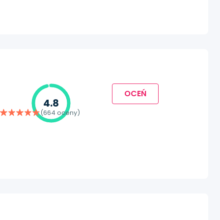
OCEŃ
4.8
(664 oceny)