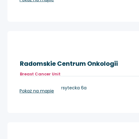
Radomskie Centrum Onkologii
Breast Cancer Unit
Radom, ul. Uniwersytecka 6a
Pokaż na mapie