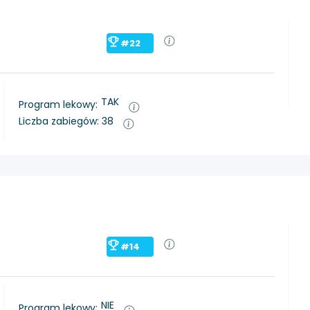
#22
TAK
Program lekowy:
Liczba zabiegów: 38
#14
NIE
Program lekowy: