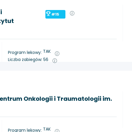
i
#15
tytut
TAK
Program lekowy:
Liczba zabiegów: 56
ntrum Onkologii i Traumatologii im.
TAK
Program lekowy: