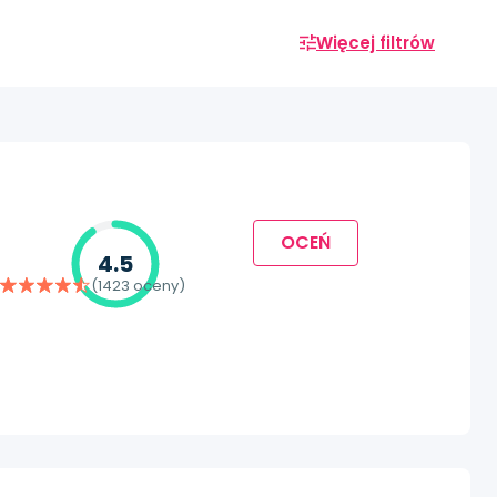
Więcej filtrów
OCEŃ
4.5
(1423 oceny)