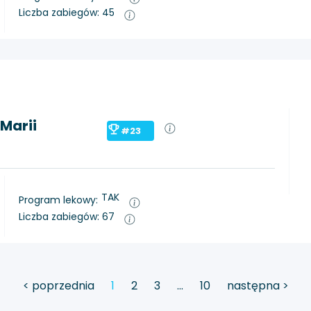
Liczba zabiegów: 45
Marii
#23
TAK
Program lekowy:
Liczba zabiegów: 67
< poprzednia
1
2
3
…
10
następna >