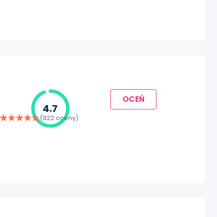
OCEŃ
4.7
(922 oceny)