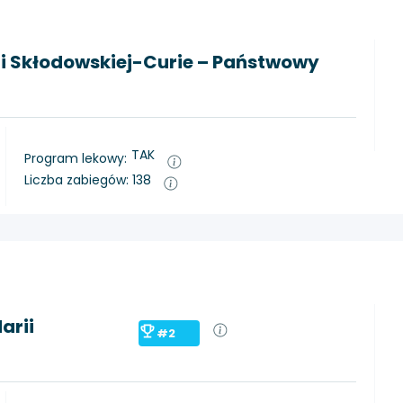
ii Skłodowskiej-Curie – Państwowy
TAK
Program lekowy:
Liczba zabiegów: 138
arii
#2