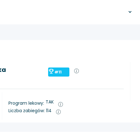
ka
#11
TAK
Program lekowy:
Liczba zabiegów: 114