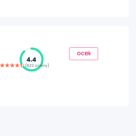
OCEŃ
4.4
(622 oceny)