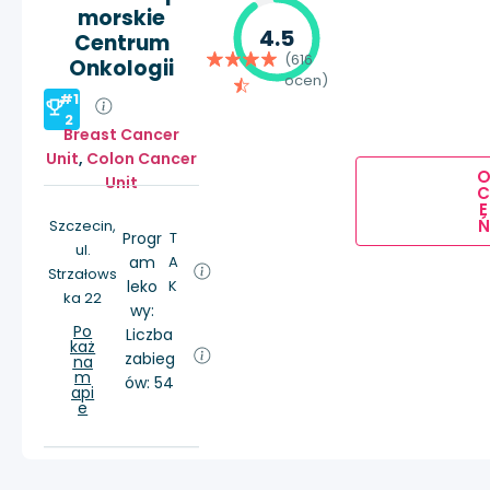
morskie
4.5
Centrum
(616
Onkologii
ocen)
#1
2
Breast Cancer
Unit
,
Colon Cancer
Unit
E
Ń
Szczecin,
Progr
T
ul.
am
A
Strzałows
leko
K
ka 22
wy:
Po
Liczba
każ
zabieg
na
m
ów: 54
api
e