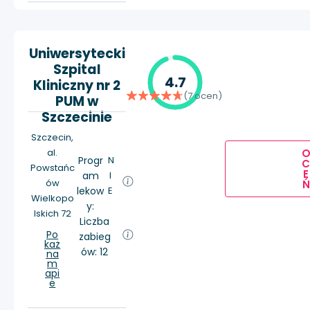
Uniwersytecki
Szpital
4.7
Kliniczny nr 2
(7 ocen)
PUM w
Szczecinie
Szczecin,
al.
Progr
N
Powstańc
E
am
I
ów
Ń
lekow
E
Wielkopo
y:
lskich 72
Liczba
Po
zabieg
każ
ów: 12
na
m
api
e