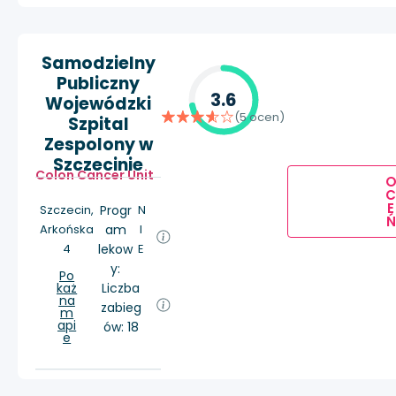
Samodzielny
Publiczny
3.6
Wojewódzki
(5 ocen)
Szpital
Zespolony w
Szczecinie
Colon Cancer Unit
E
Szczecin,
Progr
N
Ń
Arkońska
am
I
4
lekow
E
y:
Po
każ
Liczba
na
zabieg
m
api
ów: 18
e