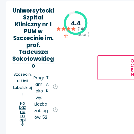
Uniwersytecki
Szpital
4.4
Kliniczny nr 1
(140
PUM w
ocen)
Szczecinie im.
prof.
Tadeusza
Sokołowskieg
o
E
Ń
Szczecin,
Progr
T
ul Unii
am
A
Lubelskiej
leko
K
1
wy:
Po
Liczba
każ
zabieg
na
m
ów: 52
api
e