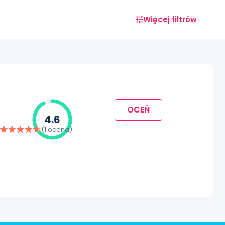
Więcej filtrów
OCEŃ
4.6
(1 ocena)