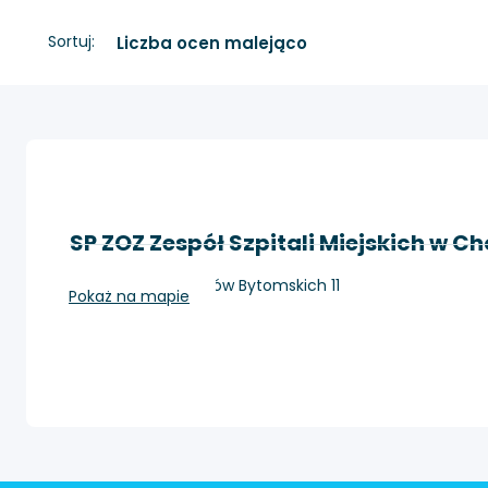
Sortuj:
SP ZOZ Zespół Szpitali Miejskich w C
Chorzów, Strzelców Bytomskich 11
Pokaż na mapie