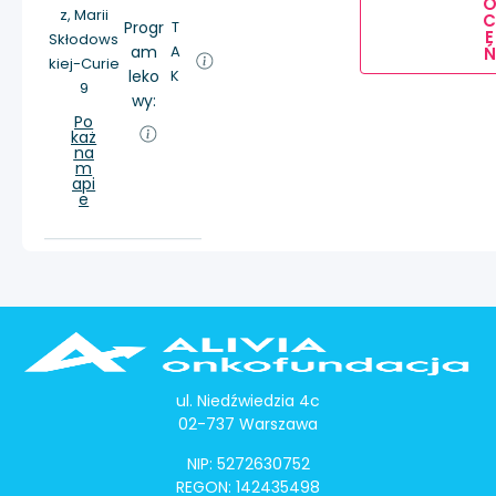
z, Marii
Progr
T
E
Skłodows
am
A
Ń
kiej-Curie
leko
K
9
wy:
Po
każ
na
m
api
e
ul. Niedźwiedzia 4c
02-737 Warszawa
NIP: 5272630752
REGON: 142435498