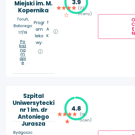
3.9
Miejski im. M.
(22
Kopernika
oceny)
Toruń,
Progr
T
Batorego
E
am
A
17/19
Ń
leko
K
Po
wy:
każ
na
m
api
e
Szpital
Uniwersytecki
4.8
nr 1 im. dr
(19
Antoniego
ocen)
Jurasza
Bydgoszc