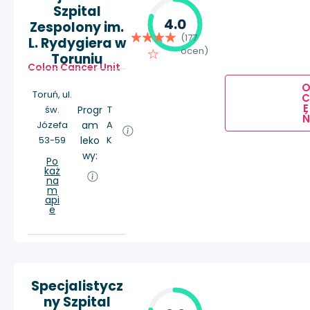
Szpital
4.0
Zespolony im.
(177
L. Rydygiera w
ocen)
Toruniu
Colon Cancer Unit
Toruń, ul.
E
św.
Progr
T
Ń
Józefa
am
A
53-59
leko
K
wy:
Po
każ
na
m
api
e
Specjalistycz
ny Szpital