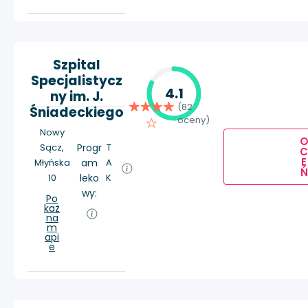
Szpital
Specjalistycz
4.1
ny im. J.
(82
Śniadeckiego
oceny)
Nowy
Sącz,
Progr
T
E
Młyńska
am
A
Ń
10
leko
K
wy:
Po
każ
na
m
api
e