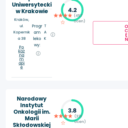
Uniwersytecki
4.2
w Krakowie
(457
Kraków,
ocen)
ul.
Progr
T
Kopernik
am
A
E
a 38
leko
K
Ń
wy:
Po
każ
na
m
api
e
Narodowy
Instytut
3.8
Onkologii im.
(331
Marii
ocen)
Skłodowskiej