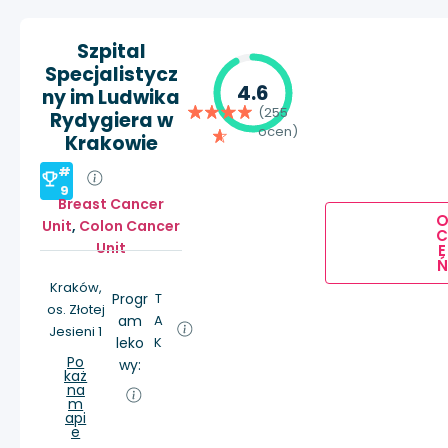
Szpital
Specjalistycz
4.6
ny im Ludwika
(255
Rydygiera w
ocen)
Krakowie
#
9
Breast Cancer
Unit
,
Colon Cancer
Unit
E
Ń
Kraków,
Progr
T
os. Złotej
am
A
Jesieni 1
leko
K
Po
wy:
każ
na
m
api
e