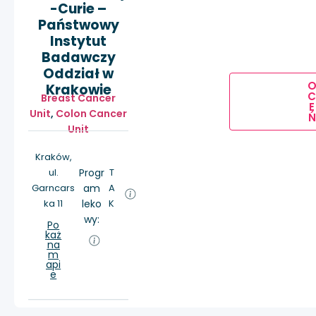
-Curie –
Państwowy
Instytut
Badawczy
Oddział w
Krakowie
Breast Cancer
E
Unit
,
Colon Cancer
Ń
Unit
Kraków,
ul.
Progr
T
Garncars
am
A
ka 11
leko
K
wy:
Po
każ
na
m
api
e