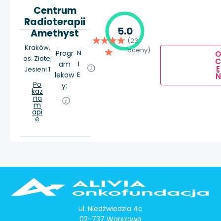
Centrum
Radioterapii
5.0
Amethyst
(23
Kraków,
oceny)
Progr
N
os. Złotej
am
I
E
Jesieni 1
lekow
E
Ń
Po
y:
każ
na
m
api
e
ul. Niedźwiedzia 4c
02-737 Warszawa