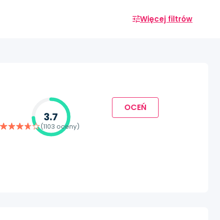
Więcej filtrów
OCEŃ
3.7
(1103 oceny)