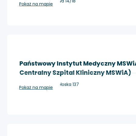
Otwock, ul. Borowa 14/18
Pokaż na mapie
Państwowy Instytut Medyczny MSWiA
Centralny Szpital Kliniczny MSWiA)
Warszawa, ul. Wołoska 137
Pokaż na mapie