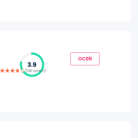
OCEŃ
3.9
(141 ocen)