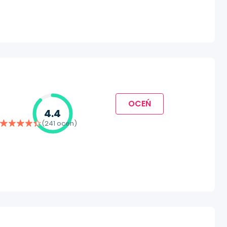
OCEŃ
4.4
(241 ocen)