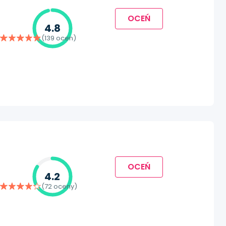
OCEŃ
4.8
(139 ocen)
OCEŃ
4.2
(72 oceny)