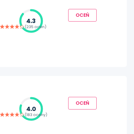
OCEŃ
4.3
(235 ocen)
OCEŃ
4.0
(183 oceny)