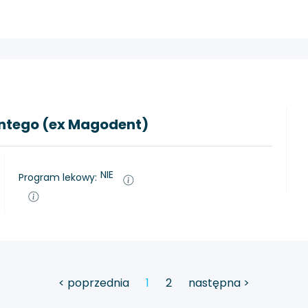
entego (ex Magodent)
NIE
Program lekowy:
< poprzednia
1
2
następna >