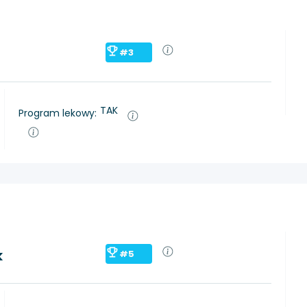
#3
TAK
Program lekowy:
k
#5