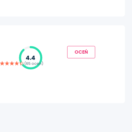
OCEŃ
4.4
(65 ocen)