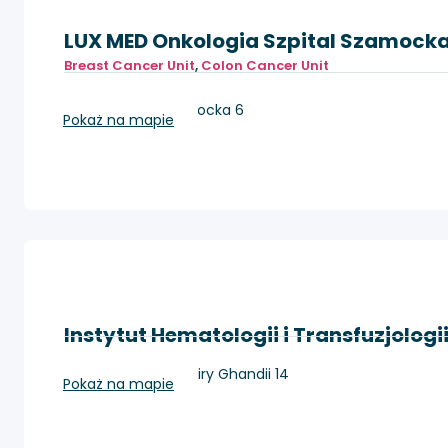
LUX MED Onkologia Szpital Szamock
Breast Cancer Unit
,
Colon Cancer Unit
Warszawa, Szamocka 6
Pokaż na mapie
Instytut Hematologii i Transfuzjologi
Warszawa, ul. Indiry Ghandii 14
Pokaż na mapie