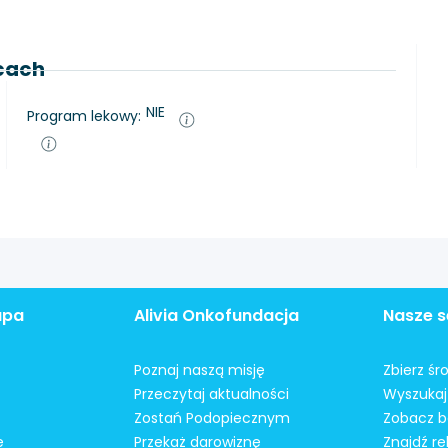
lcach
NIE
Program lekowy:
apa
Alivia Onkofundacja
Nasze s
Poznaj naszą misję
Zbierz śr
Przeczytaj aktualności
Wyszukaj 
Zostań Podopiecznym
Zobacz b
e
Przekaż darowiznę
Znajdź r