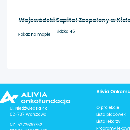
Wojewódzki Szpital Zespolony w Kie
Kielce, ul. Grunwaldzka 45
Pokaż na mapie
Alivia Onkom
O projekcie
ul. Niedźwiedzia 4c
02-737 Warszawa
Lista placówek
Lista lekarzy
NIP: 5272630752
Programy lekow