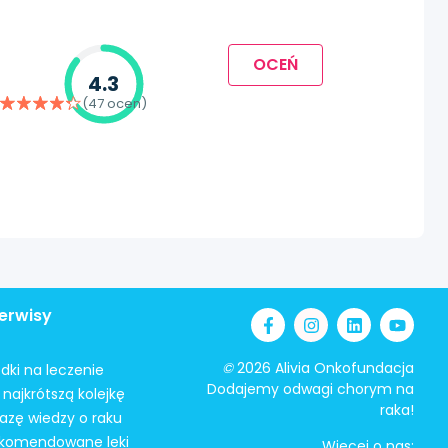
OCEŃ
4.3
(47 ocen)
erwisy
©
2026 Alivia Onkofundacja
odki na leczenie
Dodajemy odwagi chorym na
najkrótszą kolejkę
raka!
azę wiedzy o raku
ekomendowane leki
Więcej o nas: