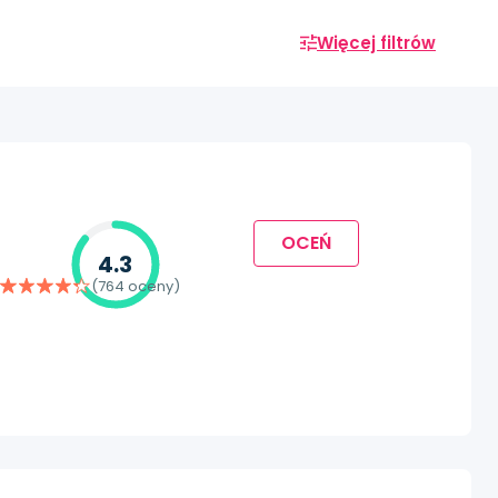
Więcej filtrów
OCEŃ
4.3
(764 oceny)