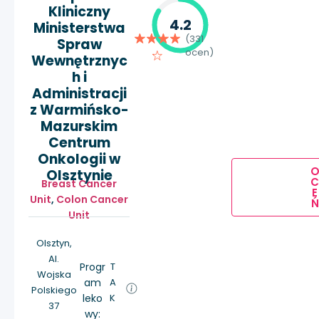
Kliniczny
4.2
Ministerstwa
(331
Spraw
ocen)
Wewnętrznyc
h i
Administracji
z Warmińsko-
Mazurskim
Centrum
Onkologii w
Olsztynie
Breast Cancer
E
Unit
,
Colon Cancer
Ń
Unit
Olsztyn,
Al.
Progr
T
Wojska
am
A
Polskiego
leko
K
37
wy: