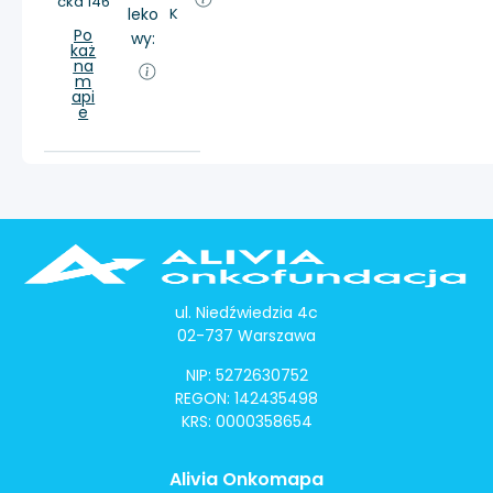
cka 146
leko
K
Po
wy:
każ
na
m
api
e
ul. Niedźwiedzia 4c
02-737 Warszawa
NIP: 5272630752
REGON: 142435498
KRS: 0000358654
Alivia Onkomapa