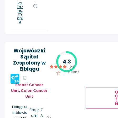
Po
każ
na
m
api
e
Wojewódzki
Szpital
4.3
Zespolony w
(241
Elblągu
ocen)
#
24
Breast Cancer
Unit
,
Colon Cancer
Unit
E
Ń
Elbląg, ul.
Progr
T
Królewie
am
A