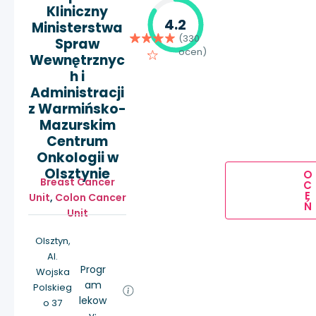
Kliniczny
4.2
Ministerstwa
(330
Spraw
ocen)
Wewnętrznyc
h i
Administracji
z Warmińsko-
Mazurskim
Centrum
Onkologii w
Olsztynie
O
Breast Cancer
C
E
Unit
,
Colon Cancer
Ń
Unit
Olsztyn,
Al.
Progr
Wojska
am
Polskieg
lekow
o 37