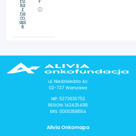
y:
Po
ka
ż
na
m
api
e
ul. Niedźwiedzia 4c
02-737 Warszawa
NIP: 5272630752
REGON: 142435498
KRS: 0000358654
Alivia Onkomapa