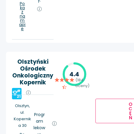
y:
Po
ka
ż
na
m
api
e
Olsztyński
Ośrodek
4.4
Onkologiczny
(184
Kopernik
oceny)
#
21
O
Olsztyn,
C
ul.
E
Progr
Ń
Kopernik
am
a 30
lekow