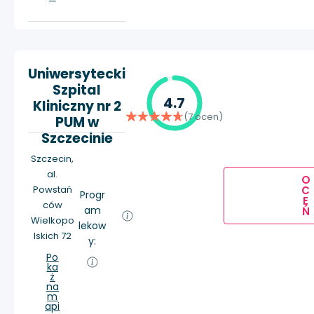
Uniwersytecki
Szpital
4.7
Kliniczny nr 2
(7 ocen)
PUM w
Szczecinie
Szczecin,
al.
O
Powstań
C
Progr
E
ców
am
Ń
Wielkopo
lekow
lskich 72
y:
Po
ka
ż
na
m
api