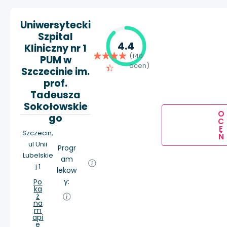
Uniwersytecki
Szpital
4.4
Kliniczny nr 1
(140
PUM w
ocen)
Szczecinie im.
prof.
Tadeusza
Sokołowskie
O
go
C
E
Szczecin,
Ń
ul Unii
Progr
Lubelskie
am
j 1
lekow
y:
Po
ka
ż
na
m
api
e