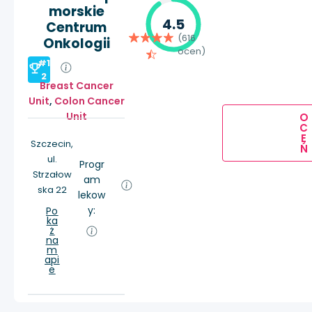
morskie
4.5
Centrum
(616
Onkologii
ocen)
#1
2
Breast Cancer
Unit
,
Colon Cancer
Unit
O
C
E
Szczecin,
Ń
ul.
Progr
Strzałow
am
ska 22
lekow
y:
Po
ka
ż
na
m
api
e