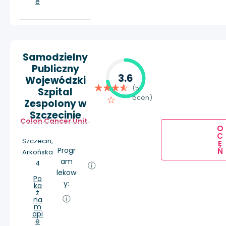
e
Samodzielny
Publiczny
3.6
Wojewódzki
(5
Szpital
ocen)
Zespolony w
Szczecinie
Colon Cancer Unit
O
C
Szczecin,
E
Progr
Ń
Arkońska
am
4
lekow
Po
y:
ka
ż
na
m
api
e