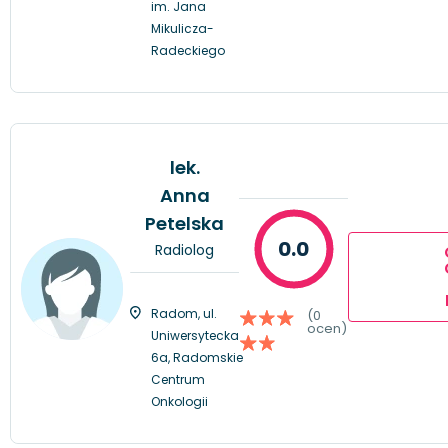
im. Jana
Mikulicza-
Radeckiego
lek.
Anna
Petelska
0.0
Radiolog
Radom, ul.
(0
ocen)
Uniwersytecka
6a, Radomskie
Centrum
Onkologii