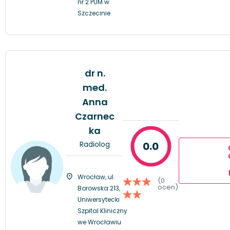
nr 2 PUM w
Szczecinie
dr n.
med.
Anna
Czarnec
ka
Radiolog
0.0
Wrocław, ul.
(0
ocen)
Borowska 213,
Uniwersytecki
Szpital Kliniczny
we Wrocławiu