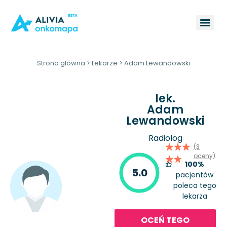
Strona główna
>
Lekarze
>
Adam Lewandowski
lek.
Adam
Lewandowski
Radiolog
(3
oceny)
100%
5.0
pacjentów
poleca tego
lekarza
OCEŃ TEGO