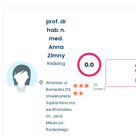
prof. dr
hab. n.
med.
Anna
Zimny
Radiolog
0.0
Wrocław, ul.
(0
ocen)
Borowska 213,
Uniwersytecki
Szpital Kliniczny
we Wrocławiu
im. Jana
Mikulicza-
Radeckiego