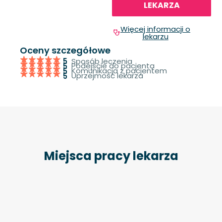
LEKARZA
Więcej informacji o
lekarzu
Oceny szczegółowe
Sposób leczenia
5
Podejście do pacjenta
5
Komunikacja z pacjentem
5
Uprzejmość lekarza
5
Miejsca pracy lekarza