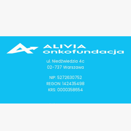
ul. Niedźwiedzia 4c
02-737 Warszawa
NIP: 5272630752
REGON: 142435498
KRS: 0000358654
Alivia Onkomapa
O projekcie
Lista placówek