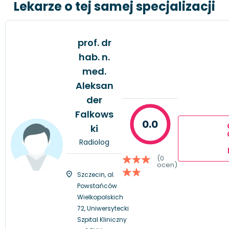
Lekarze o tej samej specjalizacji
prof. dr
hab. n.
med.
Aleksan
der
Falkows
0.0
ki
Radiolog
(0
ocen)
Szczecin, al.
Powstańców
Wielkopolskich
72, Uniwersytecki
Szpital Kliniczny