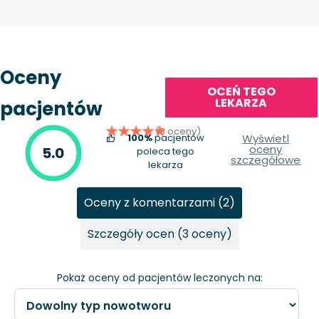
Oceny
OCEŃ TEGO
LEKARZA
pacjentów
(3 oceny)
100%
pacjentów
Wyświetl
oceny
5.0
poleca tego
szczegółowe
lekarza
Oceny z komentarzami (2)
Szczegóły ocen (3 oceny)
Pokaż oceny od pacjentów leczonych na: