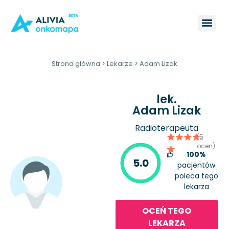
Strona główna
>
Lekarze
>
Adam Lizak
lek.
Adam Lizak
Radioterapeuta
(5
ocen)
100%
5.0
pacjentów
poleca tego
lekarza
OCEŃ TEGO
LEKARZA