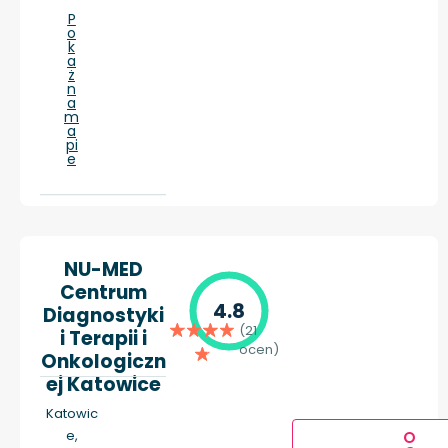
P
o
k
a
ż
n
a
m
a
pi
e
NU-MED
Centrum
4.8
Diagnostyki
(21
i Terapii i
ocen)
Onkologiczn
ej Katowice
Katowic
e,
O