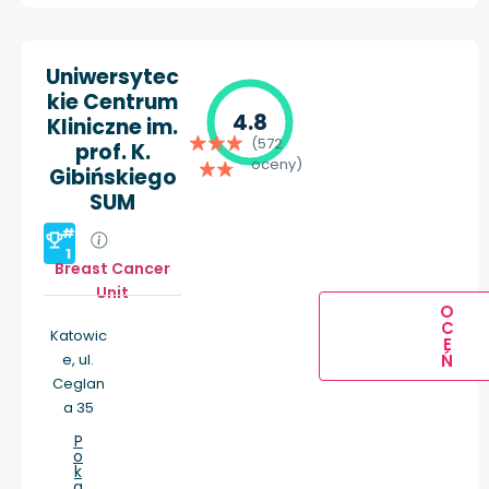
Uniwersytec
kie Centrum
4.8
Kliniczne im.
(572
prof. K.
oceny)
Gibińskiego
SUM
#
1
Breast Cancer
Unit
O
C
Katowic
E
e, ul.
Ń
Ceglan
a 35
P
o
k
a