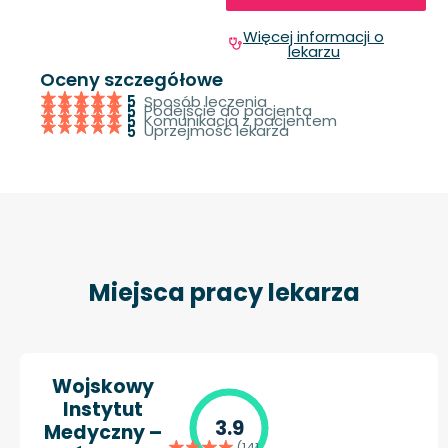
Więcej informacji o
lekarzu
Oceny szczegółowe
Sposób leczenia
5
Podejście do pacjenta
5
Komunikacja z pacjentem
5
Uprzejmość lekarza
5
Miejsca pracy lekarza
Wojskowy
Instytut
3.9
Medyczny –
(141