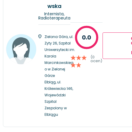
wska
Internista,
Radioterapeuta
0.0
Zielona Góra, ul.
Zyty 26, Szpital
Uniwersytecki im.
Karola
(0
ocen)
Marcinkowskieg
o w Zielonej
Górze
Elbląg, ul.
Królewiecka 146,
Wojewódzki
Szpital
Zespolony w
Elblągu