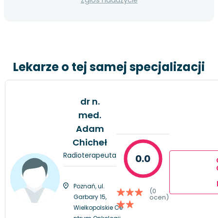
Lekarze o tej samej specjalizacji
dr n.
med.
Adam
Chicheł
Radioterapeuta
0.0
Poznań, ul.
(0
Garbary 15,
ocen)
Wielkopolskie Ce