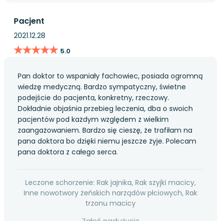
Pacjent
2021.12.28
★★★★★
★★★★★
5.0
Pan doktor to wspaniały fachowiec, posiada ogromną
wiedzę medyczną. Bardzo sympatyczny, świetne
podejście do pacjenta, konkretny, rzeczowy.
Dokładnie objaśnia przebieg leczenia, dba o swoich
pacjentów pod każdym względem z wielkim
zaangażowaniem. Bardzo się cieszę, że trafiłam na
pana doktora bo dzięki niemu jeszcze żyje. Polecam
pana doktora z całego serca.
Leczone schorzenie: Rak jajnika, Rak szyjki macicy,
Inne nowotwory żeńskich narządów płciowych, Rak
trzonu macicy
Zgłoś nadużycie