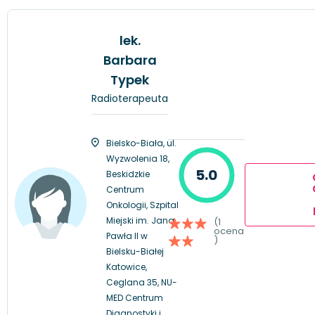
lek.
Barbara
Typek
Radioterapeuta
Bielsko-Biała, ul.
Wyzwolenia 18,
5.0
Beskidzkie
Centrum
Onkologii, Szpital
Miejski im. Jana
(1
ocena
Pawła II w
)
Bielsku-Białej
Katowice,
Ceglana 35, NU-
MED Centrum
Diagnostyki i