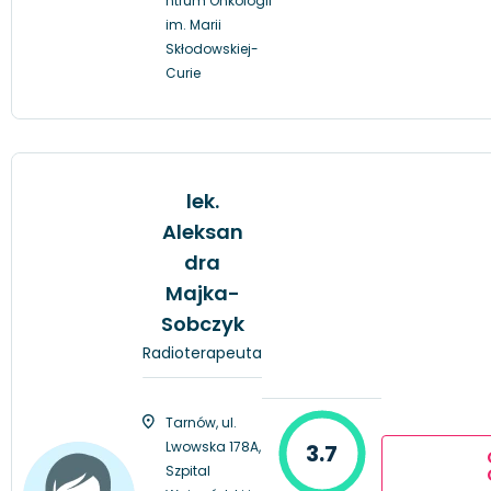
ntrum Onkologii
im. Marii
Skłodowskiej-
Curie
lek.
Aleksan
dra
Majka-
Sobczyk
Radioterapeuta
Tarnów, ul.
Lwowska 178A,
3.7
Szpital