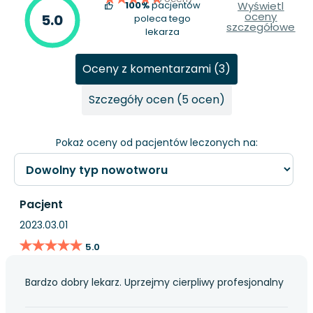
100%
pacjentów
Wyświetl
oceny
5.0
poleca tego
szczegółowe
lekarza
Oceny z komentarzami (3)
Szczegóły ocen (5 ocen)
Pokaż oceny od pacjentów leczonych na:
Pacjent
2023.03.01
★★★★★
★★★★★
5.0
Bardzo dobry lekarz. Uprzejmy cierpliwy profesjonalny