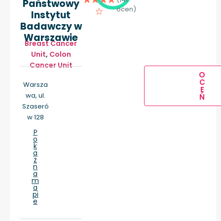
Państwowy
ocen)
Instytut
Badawczy w
Warszawie
Breast Cancer
Unit
,
Colon
Cancer Unit
O
C
Warsza
E
wa, ul.
Ń
Szaseró
w 128
P
o
k
a
ż
n
a
m
a
pi
e