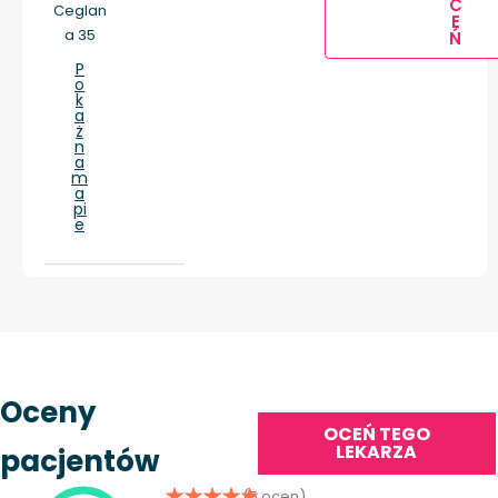
C
Ceglan
E
a 35
Ń
P
o
k
a
ż
n
a
m
a
pi
e
Oceny
OCEŃ TEGO
LEKARZA
pacjentów
(5 ocen)