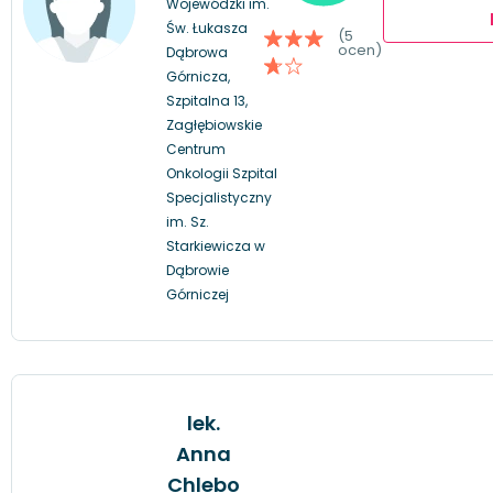
Wojewódzki im.
Św. Łukasza
(5
ocen)
Dąbrowa
Górnicza,
Szpitalna 13,
Zagłębiowskie
Centrum
Onkologii Szpital
Specjalistyczny
im. Sz.
Starkiewicza w
Dąbrowie
Górniczej
lek.
Anna
Chlebo