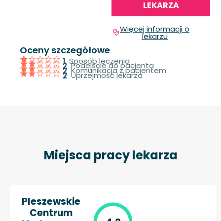
LEKARZA
Więcej informacji o
lekarzu
Oceny szczegółowe
Sposób leczenia
1
Podejście do pacjenta
2
Komunikacja z pacjentem
2
Uprzejmość lekarza
2
Miejsca pracy lekarza
Pleszewskie
Centrum