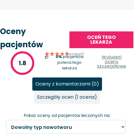
Oceny
OCEŃ TEGO
LEKARZA
pacjentów
(1 ocena)
0%
pacjentów
Wyświetl
oceny
1.8
poleca tego
szczegółowe
lekarza
Oceny z komentarzami (0)
Szczegóły ocen (1 ocena)
Pokaż oceny od pacjentów leczonych na: