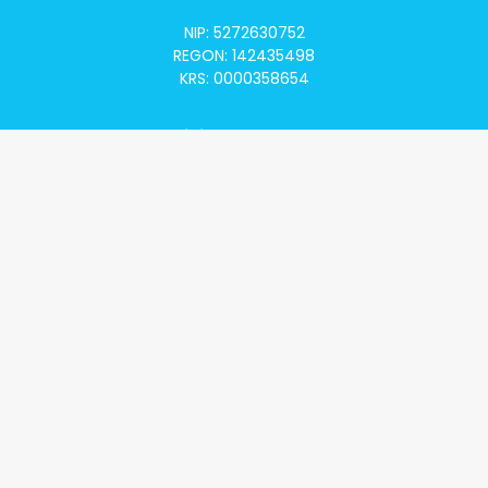
NIP: 5272630752
REGON: 142435498
KRS: 0000358654
Alivia Onkomapa
O projekcie
Lista placówek
Lista lekarzy
Programy lekowe
Klauzula informacyjna
Polityka prywatności
Regulamin
Kontakt
Alivia Onkofundacja
Poznaj naszą misję