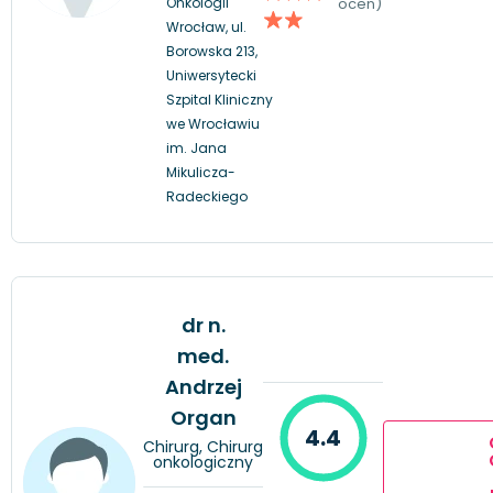
Onkologii
ocen)
Wrocław, ul.
Borowska 213,
Uniwersytecki
Szpital Kliniczny
we Wrocławiu
im. Jana
Mikulicza-
Radeckiego
dr n.
med.
Andrzej
Organ
4.4
Chirurg, Chirurg
onkologiczny