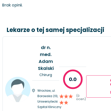
Brak opinii.
Lekarze o tej samej specjalizacji
dr n.
med.
Adam
Skalski
Chirurg
0.0
Wrocław, ul.
(0
Borowska 213,
ocen)
Uniwersytecki
Szpital Kliniczny