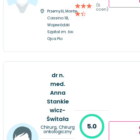
(5
ocen)
Przemyśl, Monte
Cassino 18,
Wojewódzki
Szpital im. św.
Ojca Pio
dr n.
med.
Anna
Stankie
wicz-
Świtała
5.0
Chirurg, Chirurg
onkologiczny