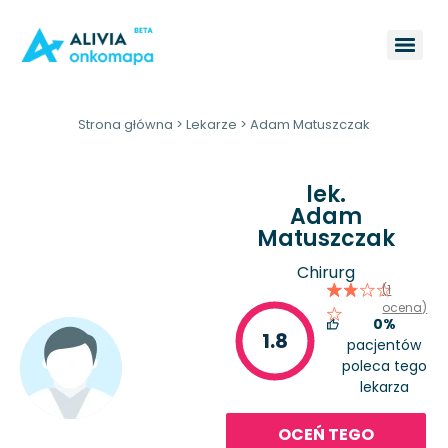
Strona główna
>
Lekarze
>
Adam Matuszczak
lek.
Adam
Matuszczak
Chirurg
(1
ocena)
0%
1.8
pacjentów
poleca tego
lekarza
OCEŃ TEGO