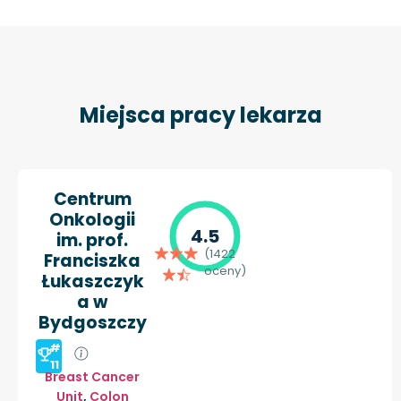
Miejsca pracy lekarza
Centrum
Onkologii
4.5
im. prof.
(1422
Franciszka
oceny)
Łukaszczyk
a w
Bydgoszczy
#
11
Breast Cancer
Unit
,
Colon