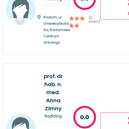
Radom, ul.
(0
ocen)
Uniwersytecka
6a, Radomskie
Centrum
Onkologii
prof. dr
hab. n.
med.
Anna
Zimny
Radiolog
0.0