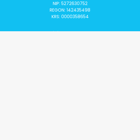
NIP: 5272630752
REGON: 142435498
KRS: 0000358654
Alivia Onkomapa
O projekcie
Lista placówek
Lista lekarzy
Programy lekowe
Klauzula informacyjna
Polityka prywatności
Regulamin
Kontakt
Alivia Onkofundacja
Poznaj naszą misję
Przeczytaj aktualności