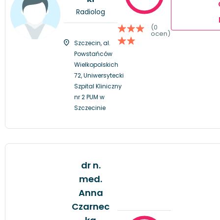
Radiolog
(0
ocen)
Szczecin, al.
Powstańców
Wielkopolskich
72, Uniwersytecki
Szpital Kliniczny
nr 2 PUM w
Szczecinie
dr n.
med.
Anna
Czarnec