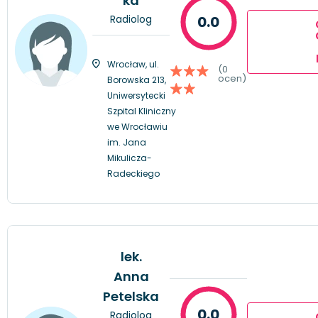
ka
Radiolog
0.0
Wrocław, ul.
(0
ocen)
Borowska 213,
Uniwersytecki
Szpital Kliniczny
we Wrocławiu
im. Jana
Mikulicza-
Radeckiego
lek.
Anna
Petelska
0.0
Radiolog