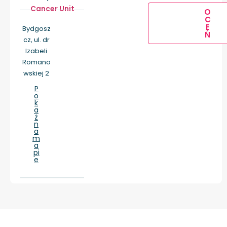
Cancer Unit
O
C
E
Bydgosz
Ń
cz, ul. dr
Izabeli
Romano
wskiej 2
P
o
k
a
ż
n
a
m
a
pi
e