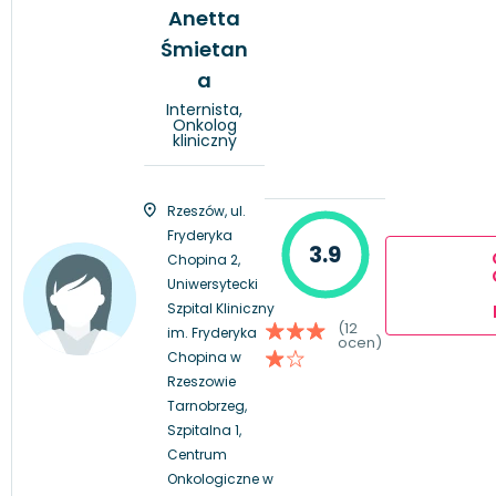
Anetta
Śmietan
a
Internista,
Onkolog
kliniczny
Rzeszów, ul.
Fryderyka
3.9
Chopina 2,
Uniwersytecki
Szpital Kliniczny
(12
im. Fryderyka
ocen)
Chopina w
Rzeszowie
Tarnobrzeg,
Szpitalna 1,
Centrum
Onkologiczne w