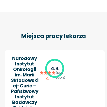
Miejsca pracy lekarza
Narodowy
Instytut
4.4
Onkologii
(656
im. Marii
ocen)
Skłodowski
ej-Curie –
Państwowy
Instytut
Badawczy