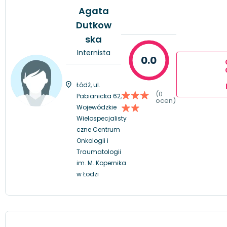
Agata
Dutkow
ska
Internista
0.0
Łódź, ul.
(0
Pabianicka 62,
ocen)
Wojewódzkie
Wielospecjalisty
czne Centrum
Onkologii i
Traumatologii
im. M. Kopernika
w Łodzi