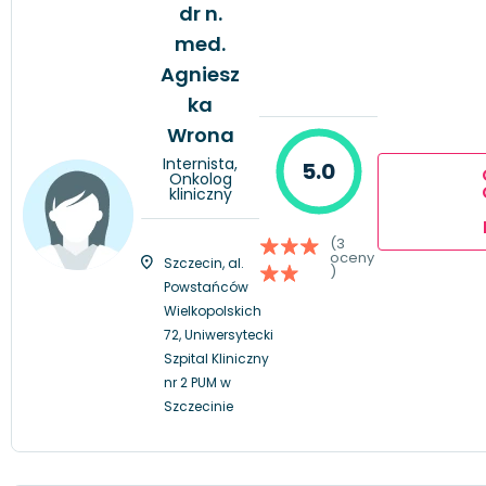
dr n.
med.
Agniesz
ka
Wrona
Internista,
5.0
Onkolog
kliniczny
(3
oceny
Szczecin, al.
)
Powstańców
Wielkopolskich
72, Uniwersytecki
Szpital Kliniczny
nr 2 PUM w
Szczecinie