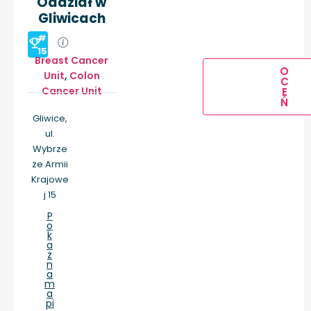
Oddział w
Gliwicach
#
15
Breast Cancer
O
Unit
,
Colon
C
Cancer Unit
E
Ń
Gliwice,
ul.
Wybrze
że Armii
Krajowe
j 15
P
o
k
a
ż
n
a
m
a
pi