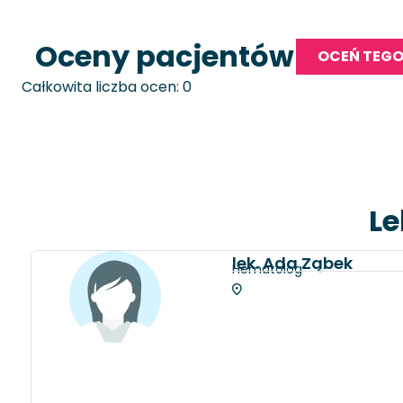
Oceny pacjentów
OCEŃ TEGO
Całkowita liczba ocen: 0
Le
lek. Ada Ząbek
Hematolog