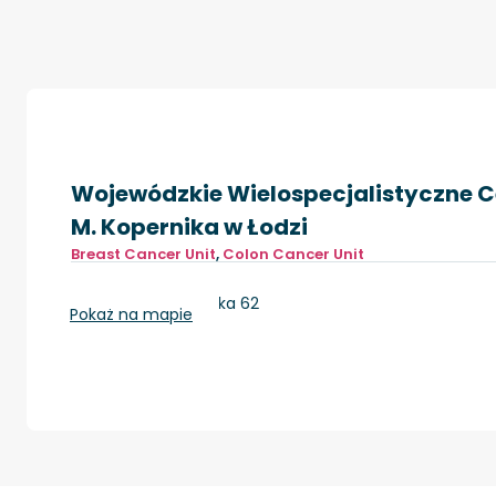
Wojewódzkie Wielospecjalistyczne Ce
M. Kopernika w Łodzi
Breast Cancer Unit
,
Colon Cancer Unit
Łódź, ul. Pabianicka 62
Pokaż na mapie