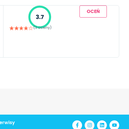
OCEŃ
3.7
(3 oceny)
erwisy