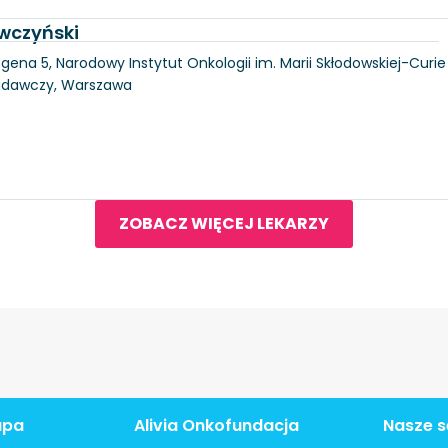
wczyński
gena 5, Narodowy Instytut Onkologii im. Marii Skłodowskiej-Curie
Badawczy, Warszawa
ZOBACZ WIĘCEJ LEKARZY
apa
Alivia Onkofundacja
Nasze s