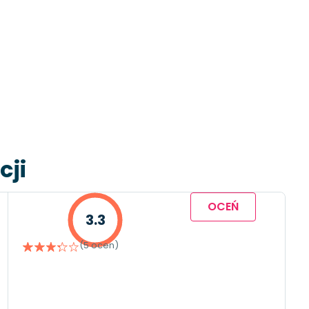
cji
OCEŃ
3.3
(5 ocen)