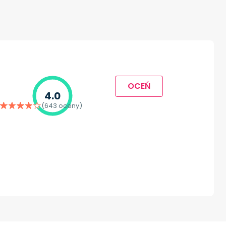
OCEŃ
4.0
(643 oceny)