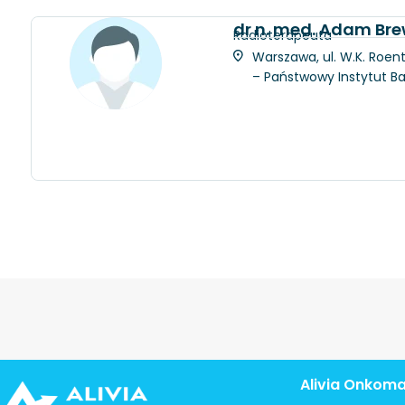
dr n. med. Adam Bre
Radioterapeuta
Warszawa, ul. W.K. Roent
– Państwowy Instytut 
Alivia Onkom