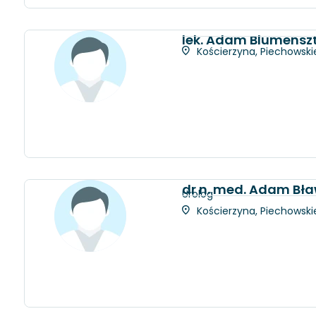
lek. Adam Blumensz
Kościerzyna, Piechowskie
dr n. med. Adam Bł
Urolog
Kościerzyna, Piechowskie