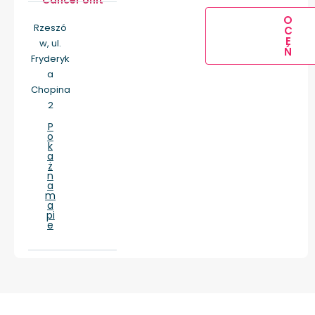
Cancer Unit
O
Rzeszó
C
E
w, ul.
Ń
Fryderyk
a
Chopina
2
P
o
k
a
ż
n
a
m
a
pi
e