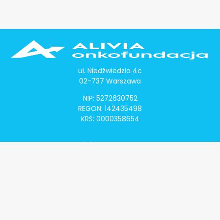
ul. Niedźwiedzia 4c
02-737 Warszawa
NIP: 5272630752
REGON: 142435498
KRS: 0000358654
Alivia Onkomapa
O projekcie
Lista placówek
Lista lekarzy
Programy lekowe
Klauzula informacyjna